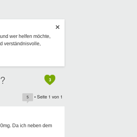
×
 und wer helfen möchte,
d verständnisvolle,
m?
3
• Seite
1
von
1
5
 10mg. Da ich neben dem