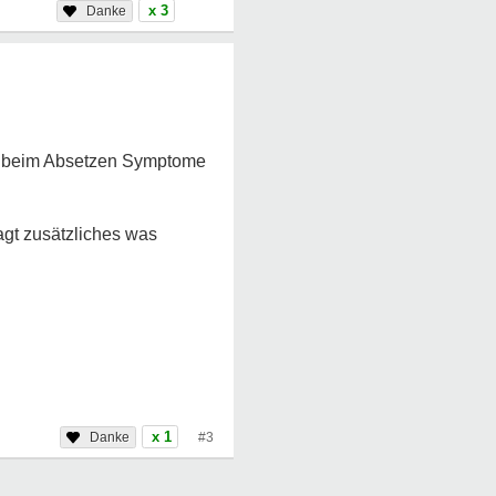
x 3
s beim Absetzen Symptome
agt zusätzliches was
x 1
#3