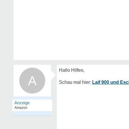
A
Laif 900 und Es