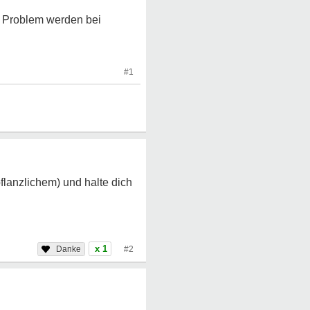
n Problem werden bei
#1
flanzlichem) und halte dich
x 1
#2