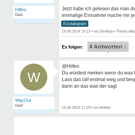
Jetzt habe ich gelesen das man d
Hilfeo
Gast
einmalige Einnahme mache mir jet
Escitalopram
16.08.2024 16:15
•
•
4 Antworten ↓
@Hilfeo
W
Du würdest merken wenn du was h
Lass das laif erstmal weg und bes
dann an das was der sagt
WayOut
Gast
16.08.2024 17:29
•