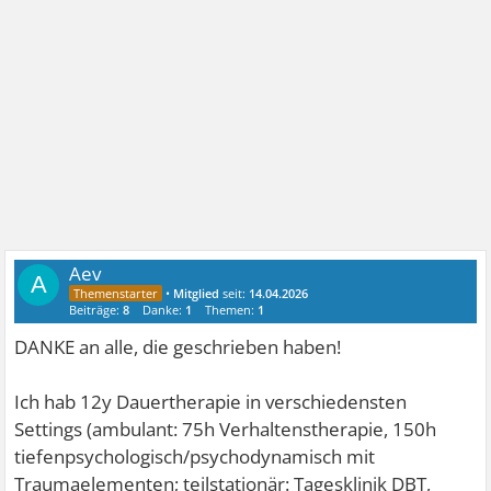
Aev
A
•
Mitglied
seit:
14.04.2026
Beiträge:
8
Danke:
1
Themen:
1
DANKE an alle, die geschrieben haben!
Ich hab 12y Dauertherapie in verschiedensten
Settings (ambulant: 75h Verhaltenstherapie, 150h
tiefenpsychologisch/psychodynamisch mit
Traumaelementen; teilstationär: Tagesklinik DBT,