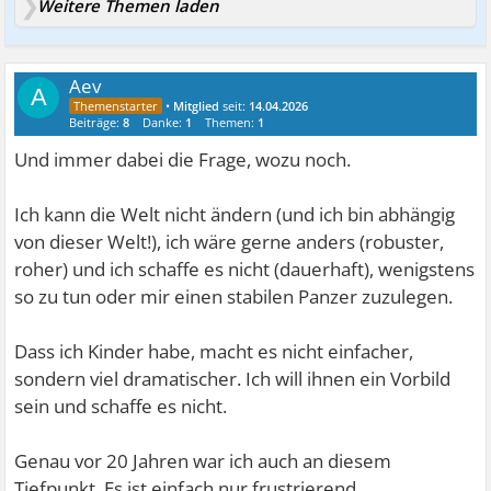
Weitere Themen laden
Aev
A
•
Mitglied
seit:
14.04.2026
Beiträge:
8
Danke:
1
Themen:
1
Und immer dabei die Frage, wozu noch.
Ich kann die Welt nicht ändern (und ich bin abhängig
von dieser Welt!), ich wäre gerne anders (robuster,
roher) und ich schaffe es nicht (dauerhaft), wenigstens
so zu tun oder mir einen stabilen Panzer zuzulegen.
Dass ich Kinder habe, macht es nicht einfacher,
sondern viel dramatischer. Ich will ihnen ein Vorbild
sein und schaffe es nicht.
Genau vor 20 Jahren war ich auch an diesem
Tiefpunkt. Es ist einfach nur frustrierend.