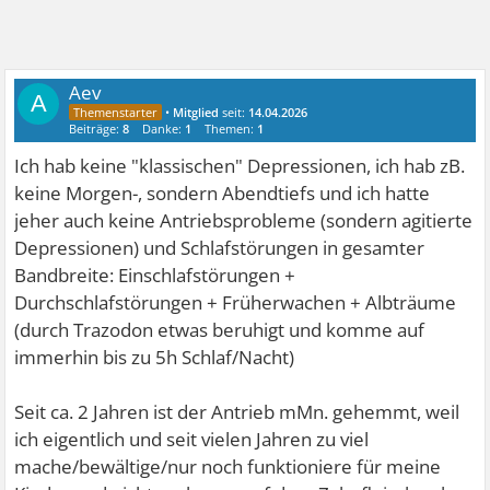
Aev
A
•
Mitglied
seit:
14.04.2026
Beiträge:
8
Danke:
1
Themen:
1
Ich hab keine "klassischen" Depressionen, ich hab zB.
keine Morgen-, sondern Abendtiefs und ich hatte
jeher auch keine Antriebsprobleme (sondern agitierte
Depressionen) und Schlafstörungen in gesamter
Bandbreite: Einschlafstörungen +
Durchschlafstörungen + Früherwachen + Albträume
(durch Trazodon etwas beruhigt und komme auf
immerhin bis zu 5h Schlaf/Nacht)
Seit ca. 2 Jahren ist der Antrieb mMn. gehemmt, weil
ich eigentlich und seit vielen Jahren zu viel
mache/bewältige/nur noch funktioniere für meine