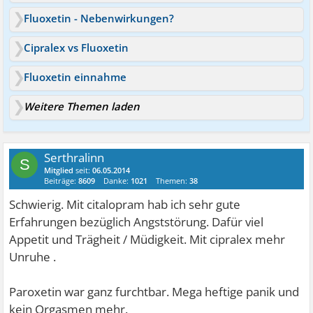
Fluoxetin - Nebenwirkungen?
Cipralex vs Fluoxetin
Fluoxetin einnahme
Weitere Themen laden
Serthralinn
S
Mitglied
seit:
06.05.2014
Beiträge:
8609
Danke:
1021
Themen:
38
Schwierig. Mit citalopram hab ich sehr gute
Erfahrungen bezüglich Angststörung. Dafür viel
Appetit und Trägheit / Müdigkeit. Mit cipralex mehr
Unruhe .
Paroxetin war ganz furchtbar. Mega heftige panik und
kein Orgasmen mehr.