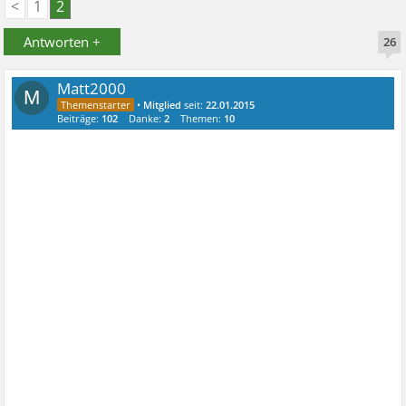
<
1
2
Antworten +
26
Matt2000
M
•
Mitglied
seit:
22.01.2015
Beiträge:
102
Danke:
2
Themen:
10