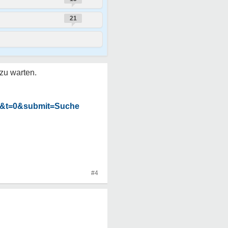
21
 zu warten.
0&t=0&submit=Suche
#4