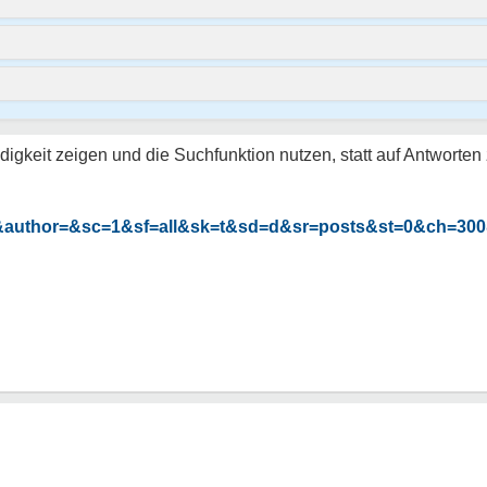
igkeit zeigen und die Suchfunktion nutzen, statt auf Antworten
&author=&sc=1&sf=all&sk=t&sd=d&sr=posts&st=0&ch=30