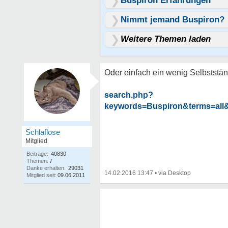
Buspiron Erfahrungen
Nimmt jemand Buspiron?
Weitere Themen laden
Oder einfach ein wenig Selbstständ
search.php?
keywords=Buspiron&terms=all
Schlaflose
Mitglied
Beiträge:
40830
Themen:
7
Danke erhalten:
29031
14.02.2016 13:47
•
Mitglied seit:
09.06.2011