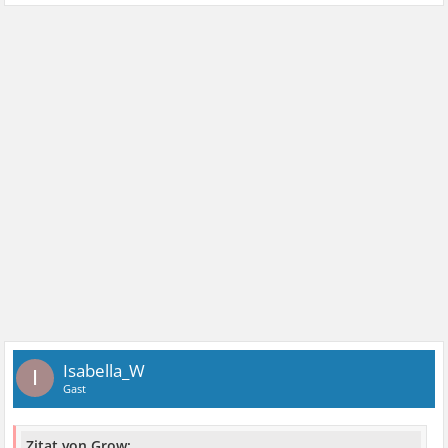
Isabella_W
I
Gast
Zitat von Grow: