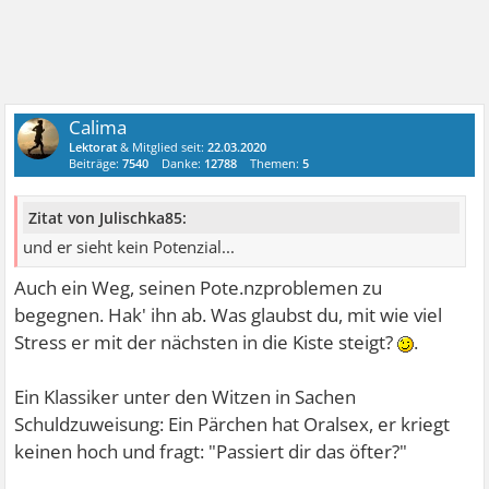
Calima
Lektorat
& Mitglied seit:
22.03.2020
Beiträge:
7540
Danke:
12788
Themen:
5
Zitat von Julischka85:
und er sieht kein Potenzial...
Auch ein Weg, seinen Pote.nzproblemen zu
begegnen. Hak' ihn ab. Was glaubst du, mit wie viel
Stress er mit der nächsten in die Kiste steigt?
.
Ein Klassiker unter den Witzen in Sachen
Schuldzuweisung: Ein Pärchen hat Oralsex, er kriegt
keinen hoch und fragt: "Passiert dir das öfter?"