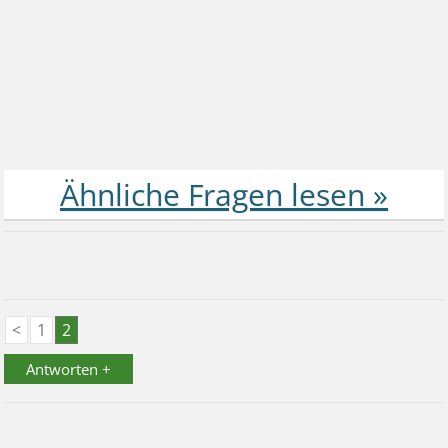
<
1
2
Antworten +