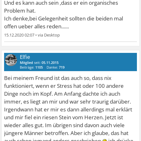
Und es kann auch sein ,dass er ein organisches
Problem hat.
Ich denke,bei Gelegenheit sollten die beiden mal
offen ueber alles reden......
15.12.2020 02:07
•
Elfie
Mitglied
seit:
05.11.2015
Beiträge:
1105
Danke:
719
Bei meinem Freund ist das auch so, dass nix
funktioniert, wenn er Stress hat oder 100 andere
Dinge noch im Kopf. Am Anfang dachte ich auch
immer, es liegt an mir und war sehr traurig darüber.
Irgendwann hat er mir es dann allerdings mal erklärt
und mir fiel ein riesen Stein vom Herzen. Jetzt ist
wieder alles gut. Im übrigen sind davon auch viele
jüngere Männer betroffen. Aber ich glaube, das hat
auch schon jemand anders geschrieben
ich drücke