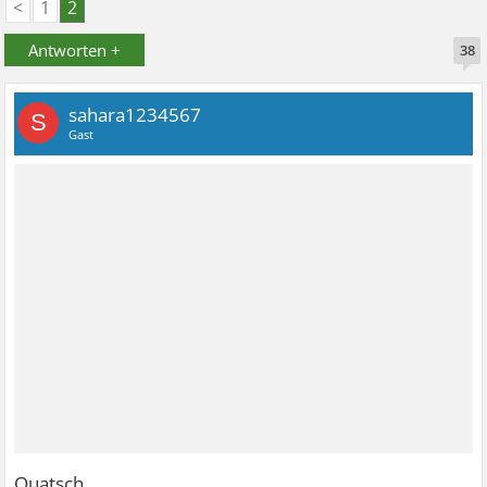
<
1
2
Antworten +
38
sahara1234567
S
Gast
Quatsch.