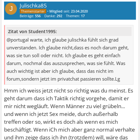
Julischka85
J
•
Mitglied
seit:
23.04.2020
Beiträge:
556
Danke:
292
Themen:
17
Zitat von Student1995:
@portugal warte, ich glaube julischka fühlt sich grad
unverstanden. Ich glaube nicht,dass es noch darum geht,
was sie tun soll oder nicht. Ich glaube es geht einfach
darum, nochmal das auszusprechen, was sie fühlt. Was
auch wichtig ist aber ich glaube, dass das nicht im
forum,sondern jetzt im privatchat passieren sollte.Lg
Hmm ich weiss jetzt nicht so richtig was du meinst. Es
geht darum dass ich Taktik richtig vorgehe, damit er
mir nicht wegläuft. Wenn Männer zu viel grübeln...
und wenn ich jetzt Sex meide, durch außerhalb
treffen oder so, wirkt es doch als wenn es mich
beschäftigt. Wenn iCh mich aber ganz normal verhalte
und ihm zeige dass ich ihn (trotzdem) will, wäre das