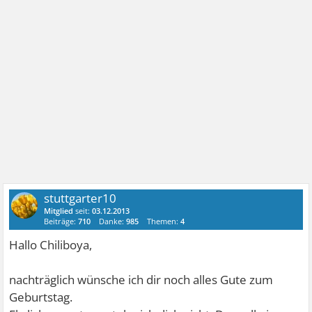
stuttgarter10
Mitglied
seit:
03.12.2013
Beiträge:
710
Danke:
985
Themen:
4
Hallo Chiliboya,
nachträglich wünsche ich dir noch alles Gute zum
Geburtstag.