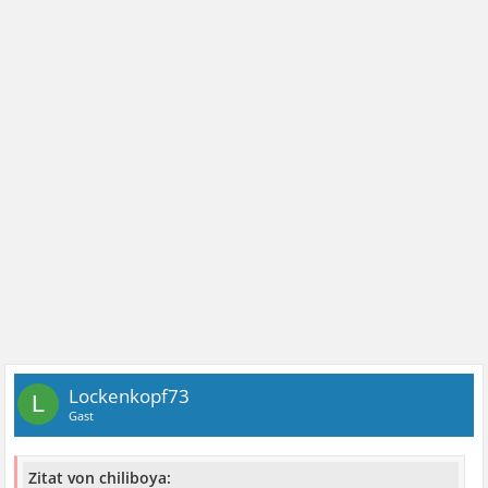
Lockenkopf73
L
Gast
Zitat von chiliboya: