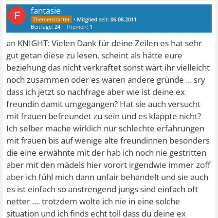
fantasie
F
danke glockenblume, ich denke auch grad hier im forum
•
Mitglied
seit:
06.08.2011
Beiträge:
24
Themen:
1
hat niemand interesse jemanden zu beleidigen oder
an KNIGHT: Vielen Dank für deine Zeilen es hat sehr
sonstiges, man muss damit rechnen, dass sein handeln
gut getan diese zu lesen, scheint als hätte eure
hinterfragt wird - nur so kann man darauf antworten,
beziehung das nicht verkraftet sonst wärt ihr vielleicht
oder hilfe geben oder tipps geben...
noch zusammen oder es waren andere gründe ... sry
dass ich jetzt so nachfrage aber wie ist deine ex
LG
freundin damit umgegangen? Hat sie auch versucht
mit frauen befreundet zu sein und es klappte nicht?
Ich selber mache wirklich nur schlechte erfahrungen
mit frauen bis auf wenige alte freundinnen besonders
die eine erwähnte mit der hab ich noch nie gestritten
aber mit den mädels hier vorort irgendwie immer zoff
aber ich fühl mich dann unfair behandelt und sie auch
es ist einfach so anstrengend jungs sind einfach oft
netter .... trotzdem wolte ich nie in eine solche
_
situation und ich finds echt toll dass du deine ex