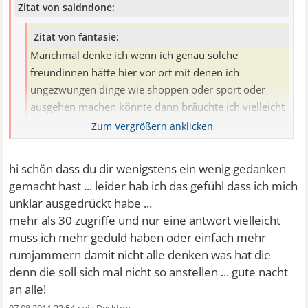
Zitat von saidndone:
Zitat von fantasie:
Manchmal denke ich wenn ich genau solche
freundinnen hätte hier vor ort mit denen ich
ungezwungen dinge wie shoppen oder sport oder
ausgehen machen könnte dann bräuchte ich vielleicht
erstmal keinen freund mehr oder den einen und sonst
nichts ...
Machs halt umgekehrt. Dann hast Du die Zeit für
hi schön dass du dir wenigstens ein wenig gedanken
Freundinnen, die Du jetzt mit der Beschäftigung mit den
gemacht hast ... leider hab ich das gefühl dass ich mich
Froinden nicht hast.
unklar ausgedrückt habe ...
mehr als 30 zugriffe und nur eine antwort vielleicht
muss ich mehr geduld haben oder einfach mehr
rumjammern damit nicht alle denken was hat die
denn die soll sich mal nicht so anstellen ... gute nacht
an alle!