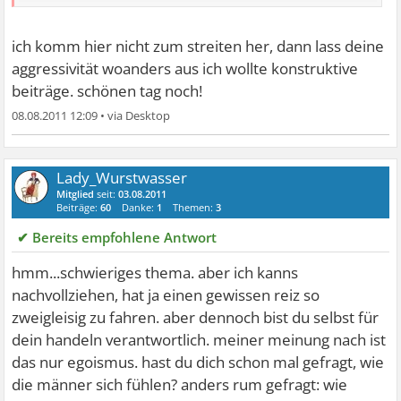
achtest?
ich finde die begründung zu schwach ...
ich komm hier nicht zum streiten her, dann lass deine
Das war keine Begründung, sondern eine Frage.
aggressivität woanders aus ich wollte konstruktive
beiträge. schönen tag noch!
08.08.2011 12:09
•
Zitat von fantasie:
Freue mich auf alle antworten die ich bekomme
Lady_Wurstwasser
Und findest du dein schnelles Negativ-Urteil nicht
Mitglied
seit:
03.08.2011
oberflächlich?
Beiträge:
60
Danke:
1
Themen:
3
✔ Bereits empfohlene Antwort
hmm...schwieriges thema. aber ich kanns
nachvollziehen, hat ja einen gewissen reiz so
zweigleisig zu fahren. aber dennoch bist du selbst für
dein handeln verantwortlich. meiner meinung nach ist
das nur egoismus. hast du dich schon mal gefragt, wie
die männer sich fühlen? anders rum gefragt: wie