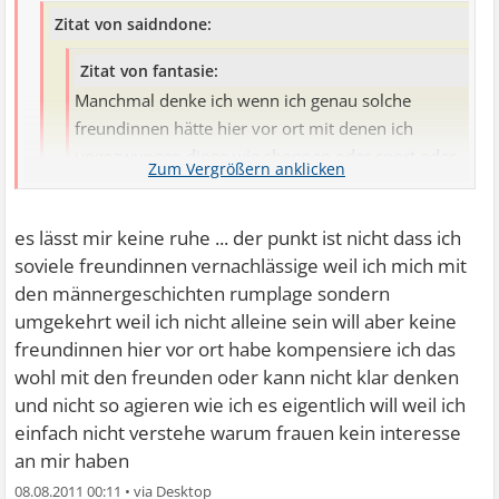
Zitat von saidndone:
Zitat von fantasie:
Manchmal denke ich wenn ich genau solche
freundinnen hätte hier vor ort mit denen ich
ungezwungen dinge wie shoppen oder sport oder
ausgehen machen könnte dann bräuchte ich
vielleicht erstmal keinen freund mehr oder den
es lässt mir keine ruhe ... der punkt ist nicht dass ich
einen und sonst nichts ...
soviele freundinnen vernachlässige weil ich mich mit
Machs halt umgekehrt. Dann hast Du die Zeit für
hi schön dass du dir wenigstens ein wenig gedanken
den männergeschichten rumplage sondern
Freundinnen, die Du jetzt mit der Beschäftigung mit
gemacht hast ... leider hab ich das gefühl dass ich mich
umgekehrt weil ich nicht alleine sein will aber keine
den Froinden nicht hast.
unklar ausgedrückt habe ...
freundinnen hier vor ort habe kompensiere ich das
mehr als 30 zugriffe und nur eine antwort vielleicht muss
wohl mit den freunden oder kann nicht klar denken
ich mehr geduld haben oder einfach mehr rumjammern
und nicht so agieren wie ich es eigentlich will weil ich
damit nicht alle denken was hat die denn die soll sich mal
einfach nicht verstehe warum frauen kein interesse
nicht so anstellen ... gute nacht an alle!
an mir haben
08.08.2011 00:11
•