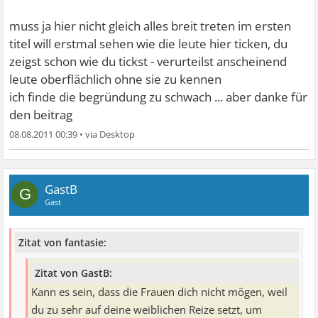
Vielleicht mögen dich die Frauen hier auch nicht?
muss ja hier nicht gleich alles breit treten im ersten
Kann es sein, dass die Frauen dich nicht mögen, weil du
titel will erstmal sehen wie die leute hier ticken, du
zu sehr auf deine weiblichen Reize setzt, um Männer
zeigst schon wie du tickst - verurteilst anscheinend
anzuziehen und dabei die Frauen geringer achtest?
leute oberflächlich ohne sie zu kennen
ich finde die begründung zu schwach ... aber danke für
Von welchen "vielen Baustellen" hast du im Threadtitel
den beitrag
eigentlich gesprochen?
08.08.2011 00:39
•
GastB
G
Gast
Zitat von fantasie:
Zitat von GastB:
Kann es sein, dass die Frauen dich nicht mögen, weil
du zu sehr auf deine weiblichen Reize setzt, um