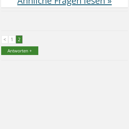
<
1
2
Antworten +