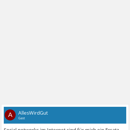
AllesWirdGut
A
Gast
Social networks im Internet sind für mich ein Ersatz