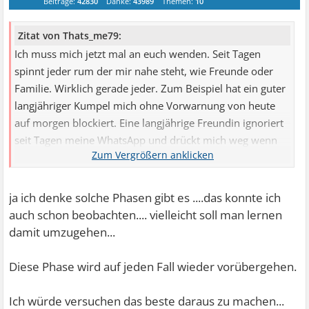
Beiträge:
42830
Danke:
43989
Themen:
10
Zitat von Thats_me79:
Ich muss mich jetzt mal an euch wenden. Seit Tagen
spinnt jeder rum der mir nahe steht, wie Freunde oder
Familie. Wirklich gerade jeder. Zum Beispiel hat ein guter
langjähriger Kumpel mich ohne Vorwarnung von heute
auf morgen blockiert. Eine langjährige Freundin ignoriert
seit Tagen meine WhatsApp und drückt mich weg wenn
ich anrufe, meine Schwester ist nur gereizt schon seit
Tagen ( ohne das was vorgefallen ist). Ich fühle mich
gerade ziemlich einsam und denke nach was nur los ist,
ja ich denke solche Phasen gibt es ....das konnte ich
habe kein Streit oder sonstwas. Geht es jemanden
auch schon beobachten.... vielleicht soll man lernen
vielleicht so ähnlich?
damit umzugehen...
Diese Phase wird auf jeden Fall wieder vorübergehen.
Ich würde versuchen das beste daraus zu machen...