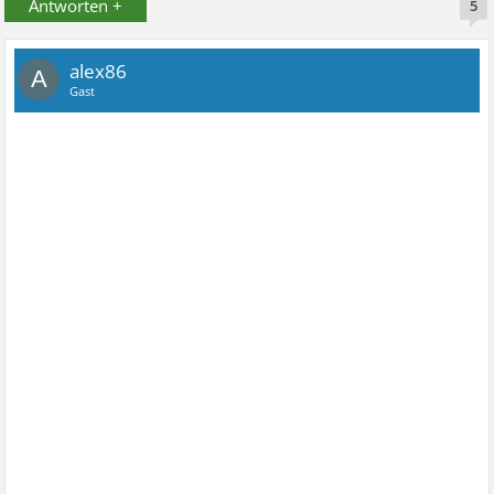
Antworten +
5
alex86
A
Gast