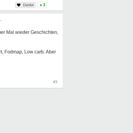
x 3
.
mer Mal wieder Geschichten,
ert, Fodmap, Low carb. Aber
#3