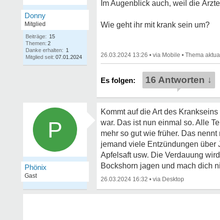
Im Augenblick auch, weil die Ärzte
Donny
Mitglied
Wie geht ihr mit krank sein um?
Beiträge:
15
Themen:
2
Danke erhalten:
1
26.03.2024 13:26
•
•
Mitglied seit:
07.01.2024
16 Antworten ↓
Kommt auf die Art des Krankseins a
P
war. Das ist nun einmal so. Alle T
mehr so gut wie früher. Das nenn
jemand viele Entzündungen über Ja
Apfelsaft usw. Die Verdauung wird
Bockshorn jagen und mach dich nic
Phönix
Gast
26.03.2024 16:32
•