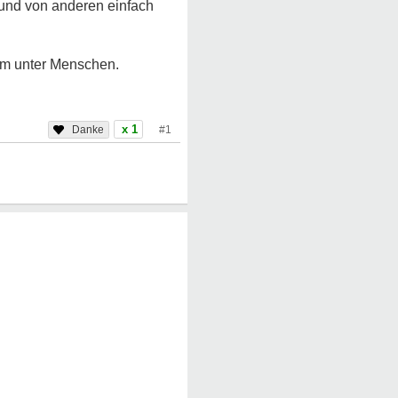
h und von anderen einfach
sam unter Menschen.
x 1
#1