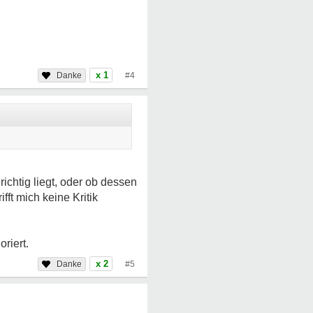
x 1
#4
richtig liegt, oder ob dessen
fft mich keine Kritik
riert.
x 2
#5