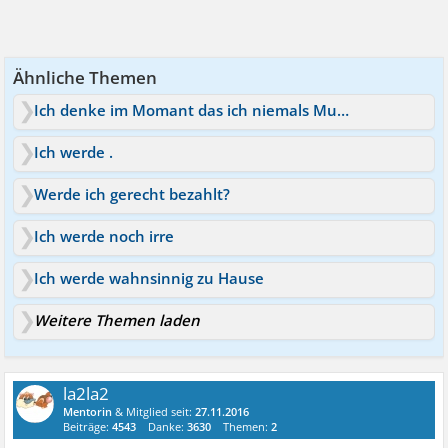
Ähnliche Themen
Ich denke im Momant das ich niemals Mutter werde
Ich werde .
Werde ich gerecht bezahlt?
Ich werde noch irre
Ich werde wahnsinnig zu Hause
Weitere Themen laden
la2la2
Mentorin
& Mitglied seit:
27.11.2016
Beiträge:
4543
Danke:
3630
Themen:
2