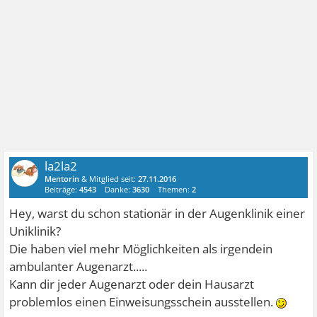
la2la2
Mentorin
& Mitglied seit:
27.11.2016
Beiträge:
4543
Danke:
3630
Themen:
2
Hey, warst du schon stationär in der Augenklinik einer
Uniklinik?
Die haben viel mehr Möglichkeiten als irgendein
ambulanter Augenarzt.....
Kann dir jeder Augenarzt oder dein Hausarzt
problemlos einen Einweisungsschein ausstellen.