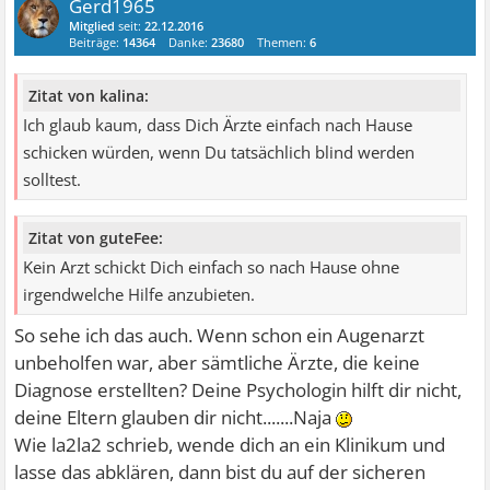
Gerd1965
Mitglied
seit:
22.12.2016
Beiträge:
14364
Danke:
23680
Themen:
6
Zitat von kalina:
Ich glaub kaum, dass Dich Ärzte einfach nach Hause
schicken würden, wenn Du tatsächlich blind werden
solltest.
Zitat von guteFee:
Kein Arzt schickt Dich einfach so nach Hause ohne
irgendwelche Hilfe anzubieten.
So sehe ich das auch. Wenn schon ein Augenarzt
unbeholfen war, aber sämtliche Ärzte, die keine
Diagnose erstellten? Deine Psychologin hilft dir nicht,
deine Eltern glauben dir nicht.......Naja
Wie la2la2 schrieb, wende dich an ein Klinikum und
lasse das abklären, dann bist du auf der sicheren