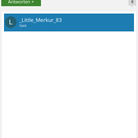
Antworten +
8
_Little_Merkur_83
L
Gast