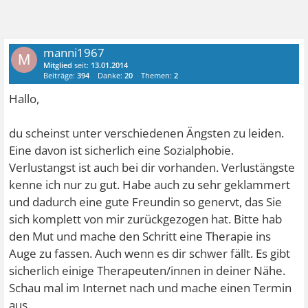
manni1967
M
Mitglied
seit:
13.01.2014
Beiträge:
394
Danke:
20
Themen:
2
Hallo,
du scheinst unter verschiedenen Ängsten zu leiden.
Eine davon ist sicherlich eine Sozialphobie.
Verlustangst ist auch bei dir vorhanden. Verlustängste
kenne ich nur zu gut. Habe auch zu sehr geklammert
und dadurch eine gute Freundin so genervt, das Sie
sich komplett von mir zurückgezogen hat. Bitte hab
den Mut und mache den Schritt eine Therapie ins
Auge zu fassen. Auch wenn es dir schwer fällt. Es gibt
sicherlich einige Therapeuten/innen in deiner Nähe.
Schau mal im Internet nach und mache einen Termin
aus.