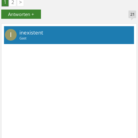
1
2
>
Antworten +
21
inexistent
I
Gast