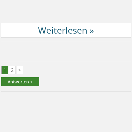
1
2
>
Antworten +