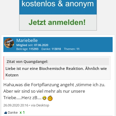
Mariebelle
Mitglied
seit:
07.06.2020
Beiträge:
115393
Danke:
113018
Themen:
11
Zitat von Quangdangel:
Liebe ist nur eine Biochemische Reaktion. Ähnlich wie
Kotzen
Haha,was die Fortpflanzung angeht ,stimme ich zu.
Aber wir sind so viel mehr als nur unsere
Triebe.....Herz zB....
26.09.2020 20:16
•
x 1