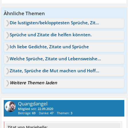
Ähnliche Themen
Die lustigsten/beklopptesten Sprüche, Zitate u Ä
Sprüche und Zitate die helfen könnten.
Ich liebe Gedichte, Zitate und Sprüche
Welche Sprüche, Zitate und Lebensweisheiten bewegen euch?
Zitate, Sprüche die Mut machen und Hoffnung geben
Weitere Themen laden
Quangdangel
Mitglied
seit:
22.09.2020
Beiträge:
69
Danke:
47
Themen:
3
Zitat von Mariebelle: