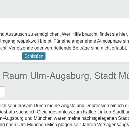
 Austausch zu ermöglichen. Wer Hilfe braucht, findet sie hier,
Umgang respektvoll bleibt. Für eine angenehme Atmosphäre sin
ht. Verletzende oder verurteilende Beiträge sind nicht erlaubt.
Schließen
m Raum Ulm-Augsburg, Stadt M
 mich sehr einsam.Durch meine Ängste und Depression bin ich e
Deshalb suche ich Gleichgesinnte w,zum Kaffee trinken,Stadtb
lm-Augsburg und München wären meine nächstgelegenen Städte
ng nach Ulm-München.Mich plagen seit Jahren Versagensängs