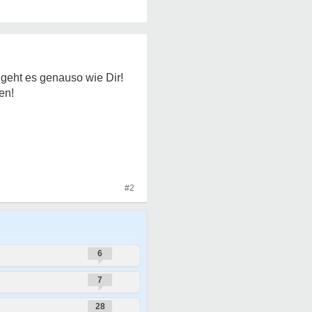
r geht es genauso wie Dir!
en!
#2
6
7
28