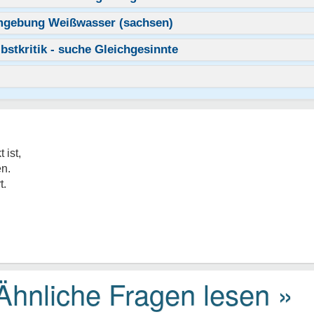
Umgebung Weißwasser (sachsen)
bstkritik - suche Gleichgesinnte
 ist,
en.
t.