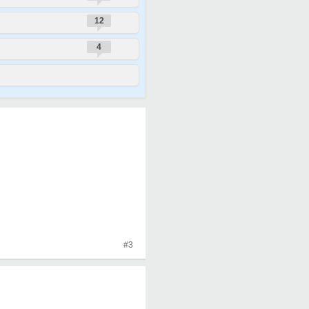
12
4
#3