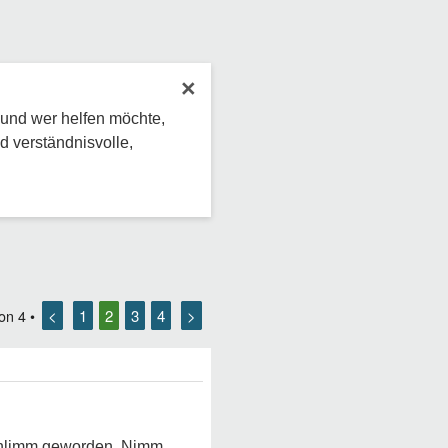
×
 und wer helfen möchte,
d verständnisvolle,
<
1
2
3
4
>
on
4
•
 schlimm geworden. Nimm