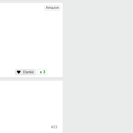
x 3
#23