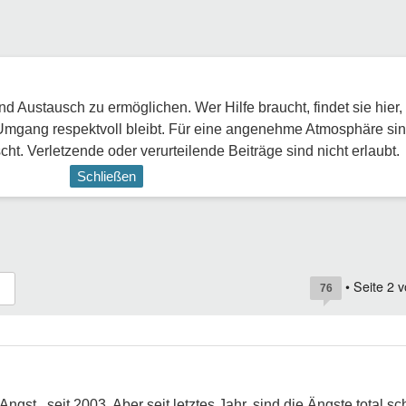
 Austausch zu ermöglichen. Wer Hilfe braucht, findet sie hier,
Umgang respektvoll bleibt. Für eine angenehme Atmosphäre sin
ht. Verletzende oder verurteilende Beiträge sind nicht erlaubt.
Schließen
• Seite
2
v
76
ngst , seit 2003. Aber seit letztes Jahr, sind die Ängste total