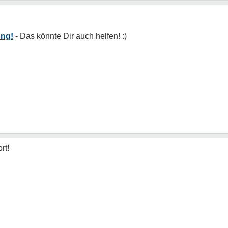
ung!
rt!