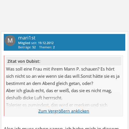
mari1st
M
Mitglied
seit:
19.12.2012
Beiträge:
52
Themen:
2
Zitat von Dubist:
Was soll eine Frau mit ihrem Mann P. schauen? Es hört
sich nicht so an wie wenn sie das will.Sonst hätte sie es ja
bestimmt an dem Abend gleich getan, oder?
Aber ich glaub echt, das er weiß, das sie es nicht mag,
deshalb dicke Luft herrrscht.
Tolerier es zumindest, das wird er merken und sich
vielleicht auch wieder annähern dir.
Anstonsten sprecht offen und ehrlich, wie geht es euch
jetzt?
Also ich muss schon sagen, ich habe mich in diesem