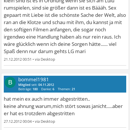
klein sind ist es in Ordnung wenn sie sich am Lulu
rumspielen, sind sie größer dann ist es Bäääh. Sex
gepaart mit Liebe ist die schönste Sache der Welt, also
ran an die Klotze und schau mit ihm, du kannst ja mit
den softigen Filmen anfangen, die sogar noch
irgendwo eine Handlung haben als nur rein raus. Ich
wäre glücklich wenn ich deine Sorgen hätte...... viel
Spaß denn nur darum gehts LG mari
21.12.2012 00:51
•
bommel1981
B
Mitglied
seit:
04.11.2012
Beiträge:
180
Danke:
6
Themen:
21
hat mein ex auch immer abgestritten..
keine ahnung warum,mich stört sowas janicht.....aber
er hat es trotzdem abgestritten
27.12.2012 00:04
•