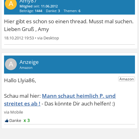
Amy87
A
Mitglied
seit:
11.06.2012
Beiträge:
1444
Danke:
3
Themen:
6
Hier gibt es schon so einen thread. Musst mal suchen.
Lieben Gruß , Amy
18.10.2012 19:53
•
A
Mann schaut heimlich P. und
streitet es ab !
x 3