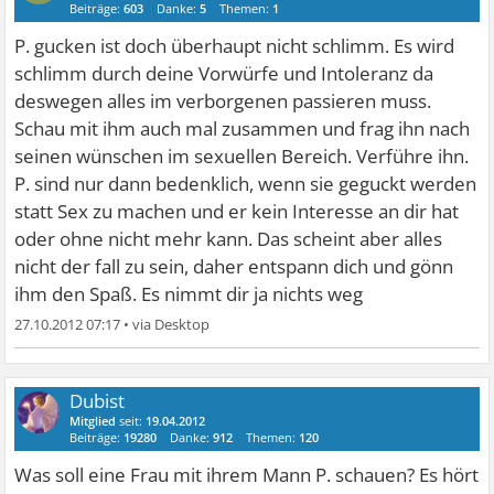
Beiträge:
603
Danke:
5
Themen:
1
P. gucken ist doch überhaupt nicht schlimm. Es wird
schlimm durch deine Vorwürfe und Intoleranz da
deswegen alles im verborgenen passieren muss.
Schau mit ihm auch mal zusammen und frag ihn nach
seinen wünschen im sexuellen Bereich. Verführe ihn.
P. sind nur dann bedenklich, wenn sie geguckt werden
statt Sex zu machen und er kein Interesse an dir hat
oder ohne nicht mehr kann. Das scheint aber alles
nicht der fall zu sein, daher entspann dich und gönn
ihm den Spaß. Es nimmt dir ja nichts weg
27.10.2012 07:17
•
Dubist
Mitglied
seit:
19.04.2012
Beiträge:
19280
Danke:
912
Themen:
120
Was soll eine Frau mit ihrem Mann P. schauen? Es hört