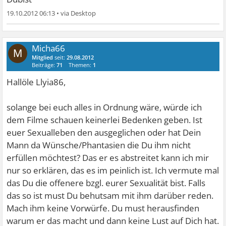
19.10.2012 06:13
•
Micha66
M
Mitglied
seit:
29.08.2012
Beiträge:
71
Themen:
1
Hallöle Llyia86,
solange bei euch alles in Ordnung wäre, würde ich
dem Filme schauen keinerlei Bedenken geben. Ist
euer Sexualleben den ausgeglichen oder hat Dein
Mann da Wünsche/Phantasien die Du ihm nicht
erfüllen möchtest? Das er es abstreitet kann ich mir
nur so erklären, das es im peinlich ist. Ich vermute mal
das Du die offenere bzgl. eurer Sexualität bist. Falls
das so ist must Du behutsam mit ihm darüber reden.
Mach ihm keine Vorwürfe. Du must herausfinden
warum er das macht und dann keine Lust auf Dich hat.