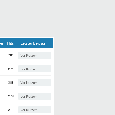
ten
Hits
Letzter Beitrag
781
Vor Kurzem
271
Vor Kurzem
388
Vor Kurzem
278
Vor Kurzem
211
Vor Kurzem