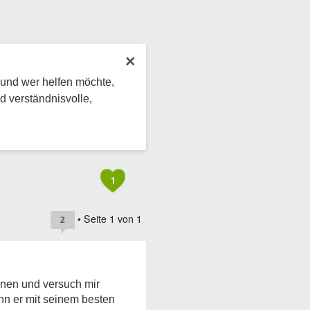
×
 und wer helfen möchte,
d verständnisvolle,
1
• Seite
1
von
1
2
onen und versuch mir
enn er mit seinem besten