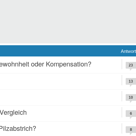
Antwor
Gewohnheit oder Kompensation?
23
13
10
ergleich
6
Pilzabstrich?
8