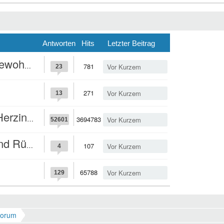
Antworten
Hits
Letzter Beitrag
nsation?
781
Vor Kurzem
23
271
Vor Kurzem
13
nfarkt?
3694783
Vor Kurzem
52601
hmerzen?
107
Vor Kurzem
4
65788
Vor Kurzem
129
Forum