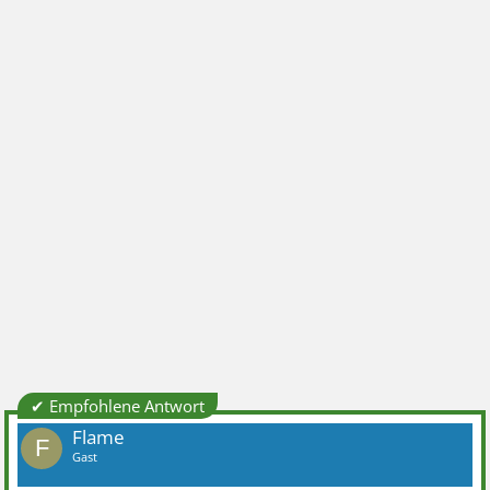
✔ Empfohlene Antwort
Flame
F
Gast