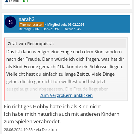
x 1
sarah2
S
•
Mitglied
seit:
03.02.2024
Beiträge:
806
Danke:
397
Themen:
45
Zitat von Reconquista:
Das ist dann weniger eine Frage nach dem Sinn sondern
nach der Freude. Dann würde ich dich fragen, was hat dir
als Kind Freude gemacht? Da könnte ein Schlüssel liegen.
Vielleicht hast du einfach zu lange Zeit zu viele Dinge
getan, die du gar nicht tun wolltest und bist jetzt
ausgelaugt und abgegessen. Die Freude liegt aber
irgendwo in dir noch drin und wartet …
Ein richtiges Hobby hatte ich als Kind nicht.
Ich habe mich natürlich auch mit anderen Kindern
zum Spielen verabredet.
28.06.2024 19:55
•