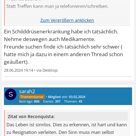
Statt Treffen kann man ja telefonieren/schreiben.
Sinnlosigkeit: Ein typ. Zeichen von Depressionen.
Es ist eher Freud- und Interessenlosigkeit.
Ein Schilddrüsenerkrankung habe ich tatsächlich.
Zufriedene/glückliche Menschen sind sich nicht bewusst,
Nehme deswegen auch Medikamente.
dass das Leben sinnlos ist.
Freunde suchen finde ich tatsächlich sehr schwer (
Es hat höchstens den Sinn, dem Du ihm gibst.
hatte mich ja dazu in einem anderen Thread schon
Glücklich/zufrieden sein - ohne anderen zu schaden.
geäußert).
Und wie Du das wirst - es ist höchst individuell.
28.06.2024 19:14
•
sarah2
S
•
Mitglied
seit:
03.02.2024
Beiträge:
806
Danke:
397
Themen:
45
Zitat von Reconquista:
Das Leben ist sinnlos. Dies zu erkennen, ist hart und kann
zu Resignation verleiten. Den Sinn muss man selbst