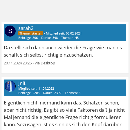
sarah2
S
•
Mitglied
seit:
03.02.2024
Beiträge:
806
Danke:
398
Themen:
45
Da stellt sich dann auch wieder die Frage wie man es
schafft sich selbst richtig einzuschätzen.
20.11.2024 23:26
•
JniL
Mitglied
seit:
11.04.2022
Beiträge:
2203
Danke:
2399
Themen:
5
Eigentlich nicht, niemand kann das. Schätzen schon,
aber nicht richtig. Es gibt so viele Faktoren daß ja nicht
Mal jemand die eigentliche Frage richtig formulieren
kann. Sozusagen ist es sinnlos sich den Kopf darüber