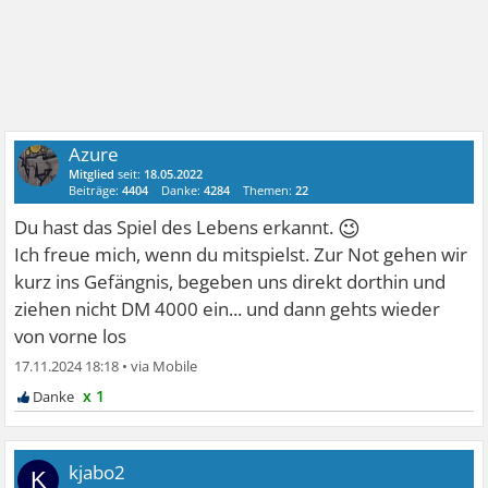
Azure
Mitglied
seit:
18.05.2022
Beiträge:
4404
Danke:
4284
Themen:
22
😉
Du hast das Spiel des Lebens erkannt.
Ich freue mich, wenn du mitspielst. Zur Not gehen wir
kurz ins Gefängnis, begeben uns direkt dorthin und
ziehen nicht DM 4000 ein... und dann gehts wieder
von vorne los
17.11.2024 18:18
•
x 1
kjabo2
K