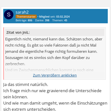
sarah2
S
•
Mitglied
seit:
03.02.2024
Beiträge:
806
Danke:
398
Themen:
45
Zitat von JniL:
Eigentlich nicht, niemand kann das. Schätzen schon, aber
nicht richtig. Es gibt so viele Faktoren daß ja nicht Mal
jemand die eigentliche Frage richtig formulieren kann.
Sozusagen ist es sinnlos sich den Kopf darüber zu
zerbrechen.
Und im Zwischenmenschlichen kommt ja noch eine
zweite Person dazu. Deren Gedanken kannst du nicht
lesen und umgekehrt. Jeder wird etwas anderes schätzen.
Ja das stimmt natürlich.
Ich frage mich nur wie gravierend die Unterschiede
sein können.
Und wie man damit umgeht, wenn die Einschätzungen
sich extrem unterscheiden.