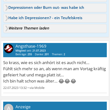
Depressionen oder Burn out- was habe ich
Habe ich Depressionen? - ein Teufelskreis
Weitere Themen laden
Angsthase-1969
Mitglied
seit:
21.07.2023
Beiträge:
255
Danke:
201
Themen:
2
So krass, wie es sich anhört ist es auch nicht…
Fühlt sich mehr so an, als wenn man am Vortag kräftig
gefeiert hat und mega platt ist…
😂😂😂
Ich bin halt schon was älter…
22.07.2023 13:32
•
A