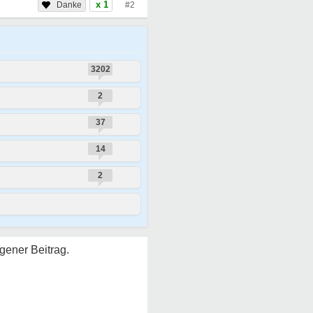
x 1
#2
3202
2
37
14
2
gener Beitrag.