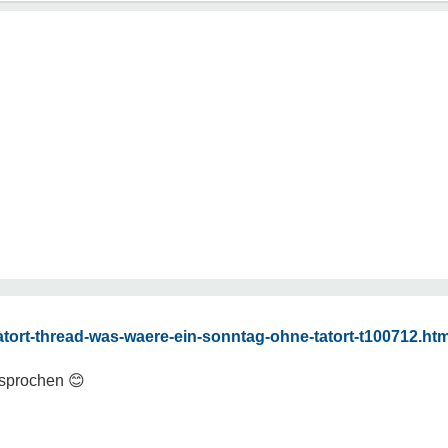
tatort-thread-was-waere-ein-sonntag-ohne-tatort-t100712.htm
besprochen
😊