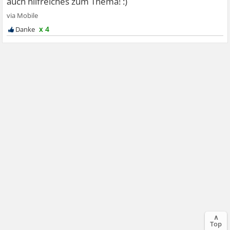
x 4
∧
Top