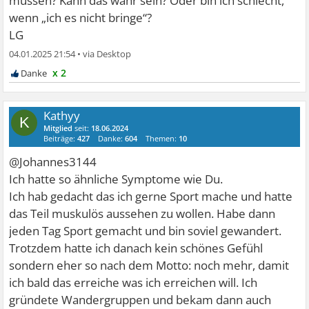
müssen? Kann das wahr sein? Oder bin ich schlecht,
wenn „ich es nicht bringe“?
LG
04.01.2025 21:54
•
x 2
Kathyy
K
Mitglied
seit:
18.06.2024
Beiträge:
427
Danke:
604
Themen:
10
@Johannes3144
Ich hatte so ähnliche Symptome wie Du.
Ich hab gedacht das ich gerne Sport mache und hatte
das Teil muskulös aussehen zu wollen. Habe dann
jeden Tag Sport gemacht und bin soviel gewandert.
Trotzdem hatte ich danach kein schönes Gefühl
sondern eher so nach dem Motto: noch mehr, damit
ich bald das erreiche was ich erreichen will. Ich
gründete Wandergruppen und bekam dann auch