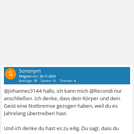
Sononym
S
Mitglied
seit:
20.11.2024
Beiträge:
10
Danke:
11
Themen:
4
@Johannes3144 hallo, ich kann mich @Recondi nur
anschließen. Ich denke, dass dein Körper und dein
Geist eine Notbremse gezogen haben, weil du es
Jahrelang übertreiben hast.
Und ich denke du hast es zu eilig. Du sagt, dass du