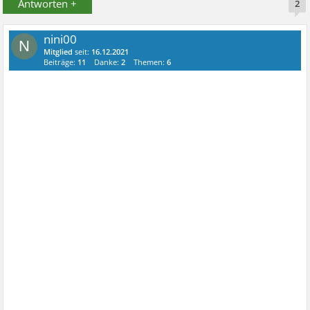
Antworten +
2
nini00
N
Mitglied
seit:
16.12.2021
Beiträge:
11
Danke:
2
Themen:
6