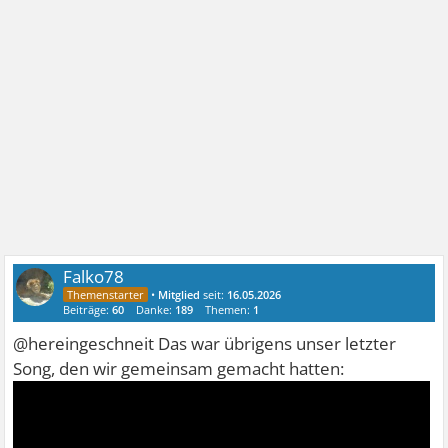
Falko78
•
Mitglied
seit:
16.05.2026
Beiträge:
60
Danke:
189
Themen:
1
@hereingeschneit Das war übrigens unser letzter
Song, den wir gemeinsam gemacht hatten: