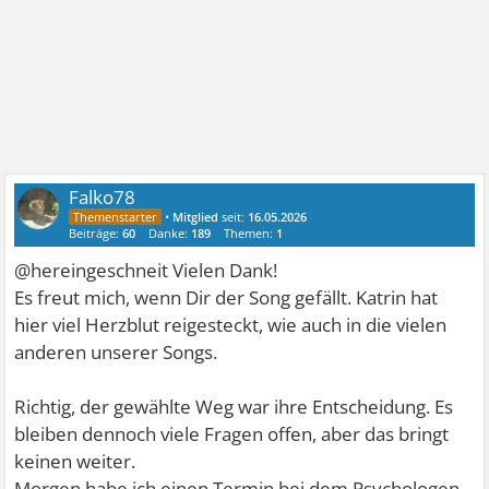
Falko78
•
Mitglied
seit:
16.05.2026
Beiträge:
60
Danke:
189
Themen:
1
@hereingeschneit Vielen Dank!
Es freut mich, wenn Dir der Song gefällt. Katrin hat
hier viel Herzblut reigesteckt, wie auch in die vielen
anderen unserer Songs.
Richtig, der gewählte Weg war ihre Entscheidung. Es
bleiben dennoch viele Fragen offen, aber das bringt
keinen weiter.
Morgen habe ich einen Termin bei dem Psychologen,