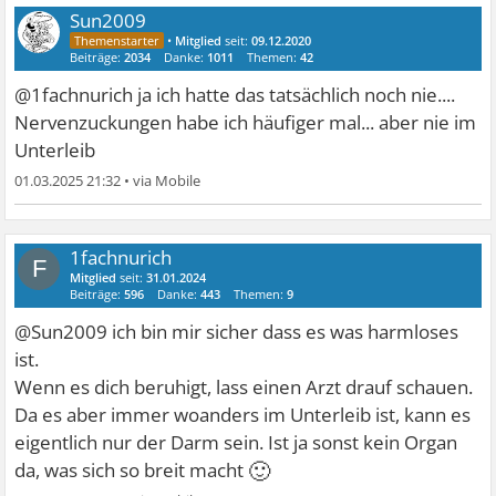
Sun2009
•
Mitglied
seit:
09.12.2020
Beiträge:
2034
Danke:
1011
Themen:
42
@1fachnurich ja ich hatte das tatsächlich noch nie....
Nervenzuckungen habe ich häufiger mal... aber nie im
Unterleib
01.03.2025 21:32
•
1fachnurich
F
Mitglied
seit:
31.01.2024
Beiträge:
596
Danke:
443
Themen:
9
@Sun2009 ich bin mir sicher dass es was harmloses
ist.
Wenn es dich beruhigt, lass einen Arzt drauf schauen.
Da es aber immer woanders im Unterleib ist, kann es
eigentlich nur der Darm sein. Ist ja sonst kein Organ
🙂
da, was sich so breit macht