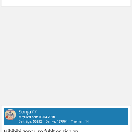
Sonja77
Mitglied
seit:
05.04.2018
Beiträge:
55252
Danke:
127964
Themen:
14
Hihihihi genau so fühlt es sich an