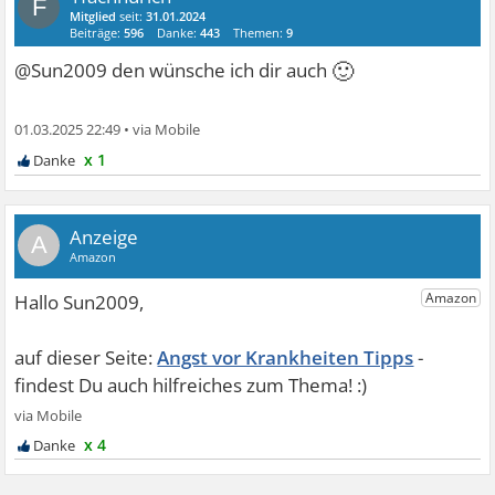
F
Mitglied
seit:
31.01.2024
Beiträge:
596
Danke:
443
Themen:
9
🙂
@Sun2009 den wünsche ich dir auch
01.03.2025 22:49
•
x 1
A
Angst vor Krankheiten Tipps
x 4