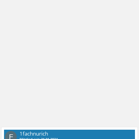
1fachnurich
F