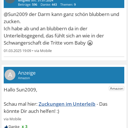
Mitglied
seit:
31.01.2024
Beiträge:
596
Danke:
443
Themen:
9
@Sun2009 der Darm kann ganz schön blubbern und
zucken.
Ich habe ab und an blubbern da in der
Unterleibsgegend, das fühlt sich an wie in der
😬
Schwangerschaft die Tritte vom Baby
01.03.2025 19:09
•
A
Zuckungen im Unterleib
x 3