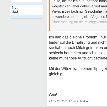
Leute, die täglich nur Fastfood ko
wegstecken, aber dabei verliert ma
Nyan
Vieles ist einfach nur Gewohnheit, 
Gast
bewundere aber zugleich Veganer. M
Rinderhaltung für die Milchgewinnun
wird, nur damit wir Milch trinken k
Ich hab das gleiche Problem, "nur 
leider auf die Ernährung und nich
sie haben auch Milch getrunken u
schlecht beurteilen und ich esse 
keine mutterlose Aufzucht betriebe
Mit der Würze kann einen Tipp ge
gleich gut.
Gruß
24.12.2012 01:17
•