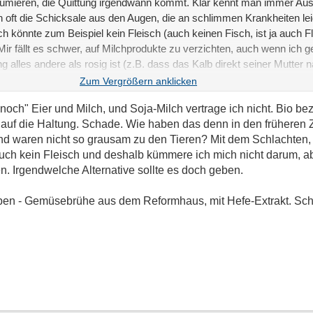
nsumieren, die Quittung irgendwann kommt. Klar kennt man immer Aus
n oft die Schicksale aus den Augen, die an schlimmen Krankheiten le
ich könnte zum Beispiel kein Fleisch (auch keinen Fisch, ist ja auch 
ir fällt es schwer, auf Milchprodukte zu verzichten, auch wenn ich g
g alles andere als rosig ist (z.B. dass das Kalb direkt seiner Mutter 
önnen). Aber ich sehe mich auf dem Weg. Mein Ziel habe ich noch nicht
noch" Eier und Milch, und Soja-Milch vertrage ich nicht. Bio be
t auf die Haltung. Schade. Wie haben das denn in den früheren 
nd waren nicht so grausam zu den Tieren? Mit dem Schlachten,
auch kein Fleisch und deshalb kümmere ich mich nicht darum, a
n. Irgendwelche Alternative sollte es doch geben.
ben - Gemüsebrühe aus dem Reformhaus, mit Hefe-Extrakt. Sch