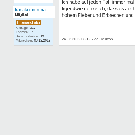
Ich habe auf jeden Fall immer mal
Irgendwie denke ich, dass es auc
karlakolummna
Mitglied
hohem Fieber und Erbrechen und Du
Beiträge:
337
Themen:
17
Danke erhalten:
13
24.12.2012 08:12
•
Mitglied seit:
03.12.2012