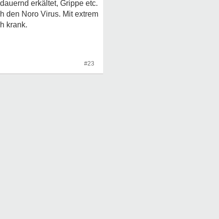
auernd erkältet, Grippe etc.
 den Noro Virus. Mit extrem
h krank.
#23