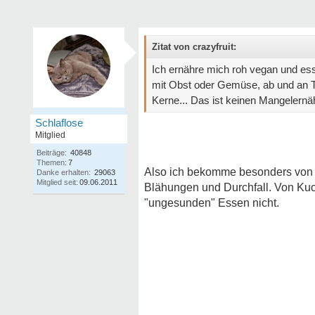
Zitat von crazyfruit:
Ich ernähre mich roh vegan und es
mit Obst oder Gemüse, ab und an Tr
Kerne... Das ist keinen Mangelernäh
Schlaflose
Mitglied
Beiträge:
40848
Themen:
7
Also ich bekomme besonders von
Danke erhalten:
29063
Mitglied seit:
09.06.2011
Blähungen und Durchfall. Von Ku
"ungesunden" Essen nicht.