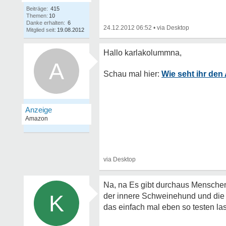
Beiträge:
415
Themen:
10
Danke erhalten:
6
24.12.2012 06:52
•
Mitglied seit:
19.08.2012
A
Wie seht ihr den
Na, na
Es gibt durchaus Menschen,
K
der innere Schweinehund und die 
das einfach mal eben so testen las