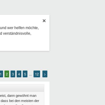
×
 und wer helfen möchte,
d verständnisvolle,
1
2
3
4
5
12
>
...
eist, dann gewöhnt man
 dass bei den meisten der