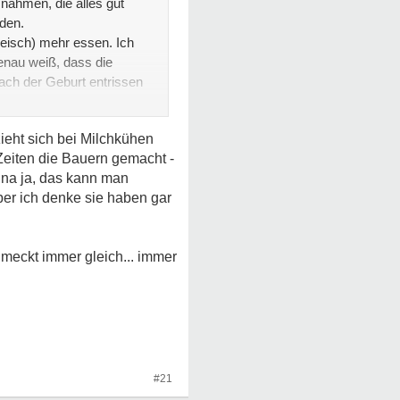
nahmen, die alles gut
iden.
Fleisch) mehr essen. Ich
enau weiß, dass die
nach der Geburt entrissen
 erreicht.
zieht sich bei Milchkühen
Zeiten die Bauern gemacht -
 na ja, das kann man
ber ich denke sie haben gar
meckt immer gleich... immer
#21