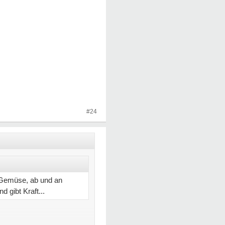
#24
 Gemüse, ab und an
 gibt Kraft...