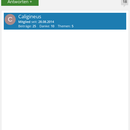
Antworten +
18
Caligineus
C
Mitglied
seit:
28.08.2014
Beiträge:
25
Danke:
10
Themen:
5