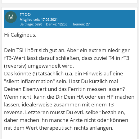
moo
M
Mitglied
seit:
17.02.2021
Beiträge:
5920
Danke:
12253
Themen:
27
Hi Caligineus,
Dein TSH hört sich gut an. Aber ein extrem niedriger
fT3-Wert lässt darauf schließen, dass zuviel T4 in rT3
(reversiv) umgewandelt wird.
Das könnte (!) tatsächlich u.a. ein Hinweis auf eine
"silent inflammation" sein. Hast Du kürzlich mal
Deinen Eisenwert und das Ferritin messen lassen?
Wenn nicht, kann die Dir Dein HA oder ein HP machen
lassen, idealerweise zusammen mit einem T3
reverse. Letzteren musst Du evtl. selber bezahlen,
daher machen ihn manche Ärzte nicht oder können
mit dem Wert therapeutisch nichts anfangen.