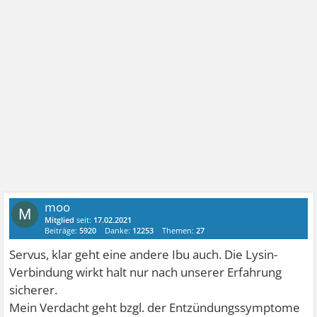
moo
M
Mitglied
seit:
17.02.2021
Beiträge:
5920
Danke:
12253
Themen:
27
Servus, klar geht eine andere Ibu auch. Die Lysin-
Verbindung wirkt halt nur nach unserer Erfahrung
sicherer.
Mein Verdacht geht bzgl. der Entzündungssymptome