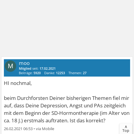
moo
M
Mitglied
seit:
17.02.2021
Beiträge:
5920
Danke:
12253
Themen:
27
HI nochmal,
beim Durchforsten Deiner bisherigen Themen fiel mir
auf, dass Deine Depression, Angst und PAs zeitgleich
mit dem Beginn der SD-Hormontherapie (im Alter von
ca. 18 J.) erstmals auftraten. Ist das korrekt?
∧
26.02.2021 06:53
•
Top