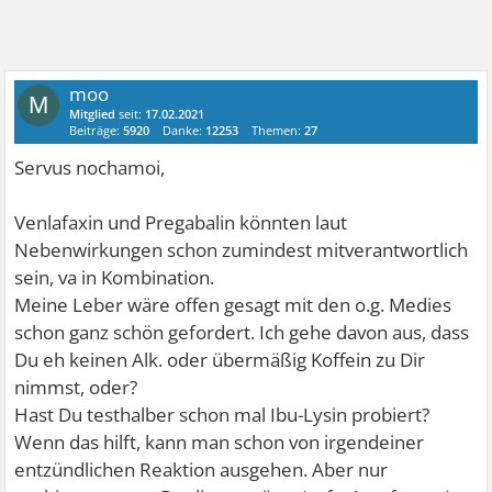
moo
M
Mitglied
seit:
17.02.2021
Beiträge:
5920
Danke:
12253
Themen:
27
Servus nochamoi,
Venlafaxin und Pregabalin könnten laut
Nebenwirkungen schon zumindest mitverantwortlich
sein, va in Kombination.
Meine Leber wäre offen gesagt mit den o.g. Medies
schon ganz schön gefordert. Ich gehe davon aus, dass
Du eh keinen Alk. oder übermäßig Koffein zu Dir
nimmst, oder?
Hast Du testhalber schon mal Ibu-Lysin probiert?
Wenn das hilft, kann man schon von irgendeiner
entzündlichen Reaktion ausgehen. Aber nur