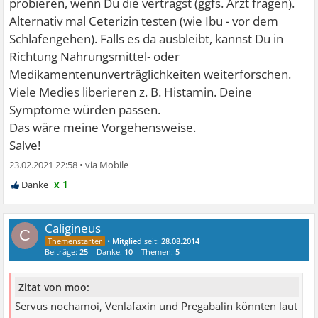
probieren, wenn Du die verträgst (ggfs. Arzt fragen).
Alternativ mal Ceterizin testen (wie Ibu - vor dem
Schlafengehen). Falls es da ausbleibt, kannst Du in
Richtung Nahrungsmittel- oder
Medikamentenunverträglichkeiten weiterforschen.
Viele Medies liberieren z. B. Histamin. Deine
Symptome würden passen.
Das wäre meine Vorgehensweise.
Salve!
23.02.2021 22:58
•
x 1
Caligineus
C
•
Mitglied
seit:
28.08.2014
Beiträge:
25
Danke:
10
Themen:
5
Zitat von moo:
Servus nochamoi, Venlafaxin und Pregabalin könnten laut