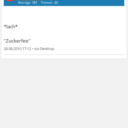
Beiträge:
101
Themen:
23
*lach*
"Zuckerfee"
26.08.2010 17:12
•