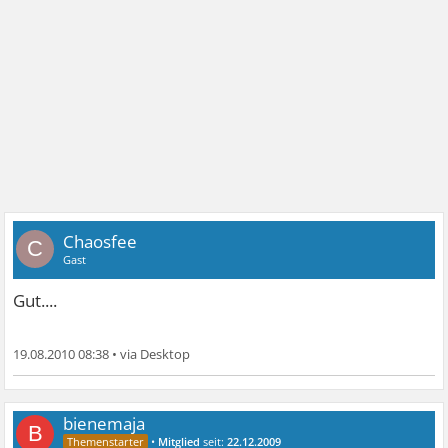
Chaosfee
C
Gast
Gut....
19.08.2010 08:38
•
bienemaja
B
•
Mitglied
seit:
22.12.2009