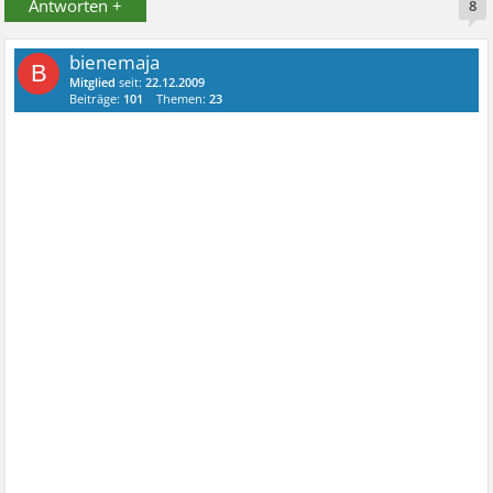
Antworten +
8
bienemaja
B
Mitglied
seit:
22.12.2009
Beiträge:
101
Themen:
23