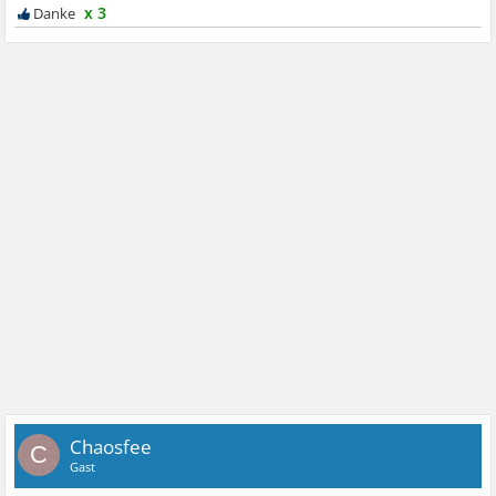
x 3
Chaosfee
C
Gast