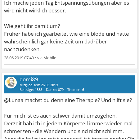
Ich mache jeden Tag Entspannungsübungen aber es
wird nicht wirklich besser.
Wie geht ihr damit um?
Früher habe ich gearbeitet wie eine blöde und hatte
wahrscheinlich gar keine Zeit um dadrüber
nachzudenken.
28.06.2019 07:40
•
domi89
Mitglied
seit:
26.03.2019
Beiträge:
1338
Danke:
879
Themen:
6
@Lunaa machst du denn eine Therapie? Und hilft sie?
Für mich ist es auch schwer damit umzugehen.
Derzeit hab ich in jedem Körperteil immerwieder mal
schmerzen - die Wandern und sind nicht schlimm.
Aber die belasten mich sehr weil ich immer denke: Oh