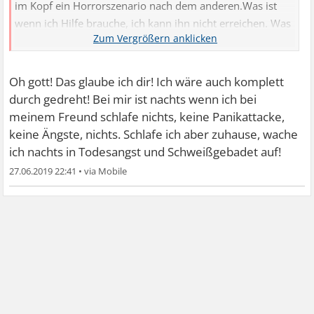
im Kopf ein Horrorszenario nach dem anderen.Was ist
wenn ich Hilfe brauche, ich kann ihn nicht erreichen. Was
ist wenn ihm was passiert, er kann mich nicht erreichen.
Was mache ich wenn er in 20min. nicht da ist. Er kann ja
meine Handy Nummer nicht mal auswendig usw...Kennt
Oh gott! Das glaube ich dir! Ich wäre auch komplett
ihr das auch?
durch gedreht! Bei mir ist nachts wenn ich bei
meinem Freund schlafe nichts, keine Panikattacke,
keine Ängste, nichts. Schlafe ich aber zuhause, wache
ich nachts in Todesangst und Schweißgebadet auf!
27.06.2019 22:41
•