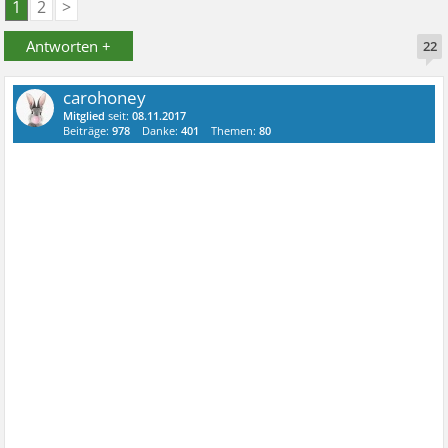
1
2
>
Antworten +
22
carohoney
Mitglied
seit:
08.11.2017
Beiträge:
978
Danke:
401
Themen:
80