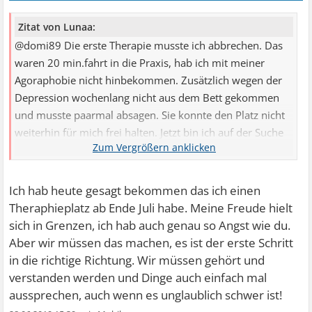
Zitat von Lunaa:
@domi89 Die erste Therapie musste ich abbrechen. Das
waren 20 min.fahrt in die Praxis, hab ich mit meiner
Agoraphobie nicht hinbekommen. Zusätzlich wegen der
Depression wochenlang nicht aus dem Bett gekommen
und musste paarmal absagen. Sie konnte den Platz nicht
weiterhin für mich frei halten. Jetzt bin ich auf der Suche
nach einem anderen Therapeuten. Aber diesmal an
meinem Ort. Gestaltet sich schwierig. Keiner geht ans
Telefon. Spreche auf AB aber keiner Ruft zurück. Bei einer
Ich hab heute gesagt bekommen das ich einen
stehe ich auf der Warteliste. Da muss ich Mitte des
Theraphieplatz ab Ende Juli habe. Meine Freude hielt
Monats mich nochmal melden. Ich habe sogar Angst vor
sich in Grenzen, ich hab auch genau so Angst wie du.
der Therapie. Wie soll man das denn bitte durchbrechen
Aber wir müssen das machen, es ist der erste Schritt
wenn sogar die Therapie einem Angst macht
in die richtige Richtung. Wir müssen gehört und
verstanden werden und Dinge auch einfach mal
aussprechen, auch wenn es unglaublich schwer ist!