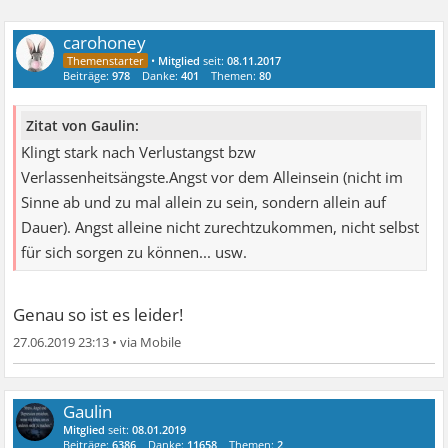
carohoney
•
Mitglied
seit:
08.11.2017
Beiträge:
978
Danke:
401
Themen:
80
Zitat von Gaulin:
Klingt stark nach Verlustangst bzw
Verlassenheitsängste.Angst vor dem Alleinsein (nicht im
Sinne ab und zu mal allein zu sein, sondern allein auf
Dauer). Angst alleine nicht zurechtzukommen, nicht selbst
für sich sorgen zu können... usw.
Genau so ist es leider!
27.06.2019 23:13
•
Gaulin
Mitglied
seit:
08.01.2019
Beiträge:
6386
Danke:
11658
Themen:
2