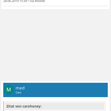
28.06.2019 15:39
•
med
M
Gast
Zitat von carohoney: