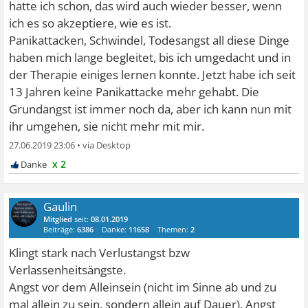
hatte ich schon, das wird auch wieder besser, wenn
ich es so akzeptiere, wie es ist.
Panikattacken, Schwindel, Todesangst all diese Dinge
haben mich lange begleitet, bis ich umgedacht und in
der Therapie einiges lernen konnte. Jetzt habe ich seit
13 Jahren keine Panikattacke mehr gehabt. Die
Grundangst ist immer noch da, aber ich kann nun mit
ihr umgehen, sie nicht mehr mit mir.
27.06.2019 23:06
•
x 2
Gaulin
Mitglied
seit:
08.01.2019
Beiträge:
6386
Danke:
11658
Themen:
2
Klingt stark nach Verlustangst bzw
Verlassenheitsängste.
Angst vor dem Alleinsein (nicht im Sinne ab und zu
mal allein zu sein, sondern allein auf Dauer). Angst