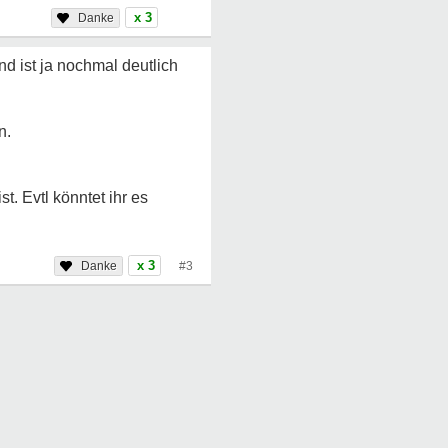
x 3
d ist ja nochmal deutlich
n.
. Evtl könntet ihr es
x 3
#3