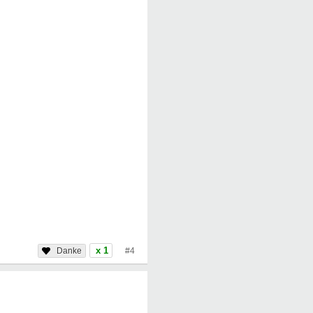
x 1
#4