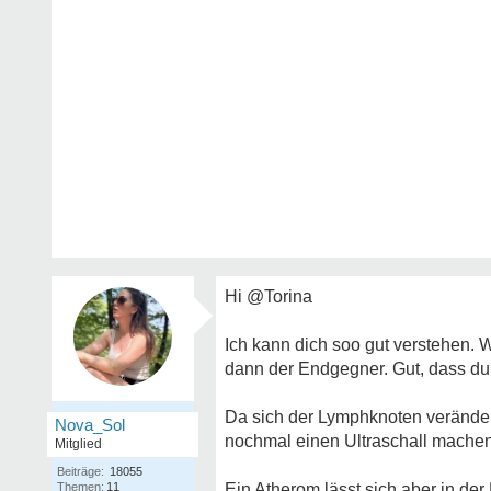
Hi @Torina
Ich kann dich soo gut verstehen. W
dann der Endgegner. Gut, dass du 
Da sich der Lymphknoten verändert
Nova_Sol
nochmal einen Ultraschall mache
Mitglied
Beiträge:
18055
Themen:
11
Ein Atherom lässt sich aber in der