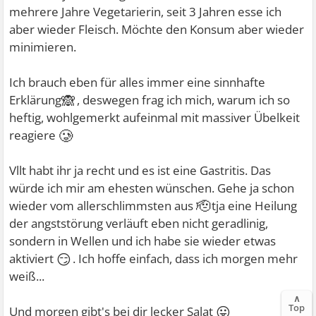
mehrere Jahre Vegetarierin, seit 3 Jahren esse ich
aber wieder Fleisch. Möchte den Konsum aber wieder
minimieren.
Ich brauch eben für alles immer eine sinnhafte
🙈
Erklärung
, deswegen frag ich mich, warum ich so
heftig, wohlgemerkt aufeinmal mit massiver Übelkeit
🥲
reagiere
Vllt habt ihr ja recht und es ist eine Gastritis. Das
würde ich mir am ehesten wünschen. Gehe ja schon
🫡
wieder vom allerschlimmsten aus
tja eine Heilung
der angststörung verläuft eben nicht geradlinig,
sondern in Wellen und ich habe sie wieder etwas
😏
aktiviert
. Ich hoffe einfach, dass ich morgen mehr
weiß...
∧
Top
😛
Und morgen gibt's bei dir lecker Salat