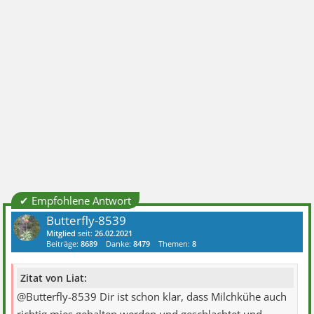
✔ Empfohlene Antwort
Butterfly-8539
Mitglied
seit:
26.02.2021
Beiträge:
8689
Danke:
8479
Themen:
8
Zitat von Liat:
@Butterfly-8539 Dir ist schon klar, dass Milchkühe auch