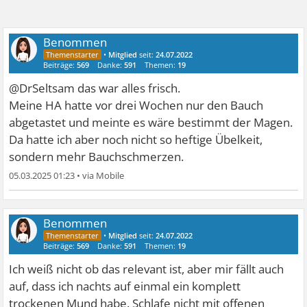
Benommen
•
Mitglied
seit:
24.07.2022
Beiträge:
569
Danke:
591
Themen:
19
@DrSeltsam das war alles frisch.
Meine HA hatte vor drei Wochen nur den Bauch
abgetastet und meinte es wäre bestimmt der Magen.
Da hatte ich aber noch nicht so heftige Übelkeit,
sondern mehr Bauchschmerzen.
05.03.2025 01:23
•
Benommen
•
Mitglied
seit:
24.07.2022
Beiträge:
569
Danke:
591
Themen:
19
Ich weiß nicht ob das relevant ist, aber mir fällt auch
auf, dass ich nachts auf einmal ein komplett
trockenen Mund habe. Schlafe nicht mit offenen