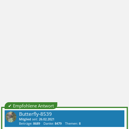
✔ Empfohlene Antwort
Butterfly-8539
Mitglied
seit:
26.02.2021
Beiträge:
8689
Danke:
8479
Themen:
8