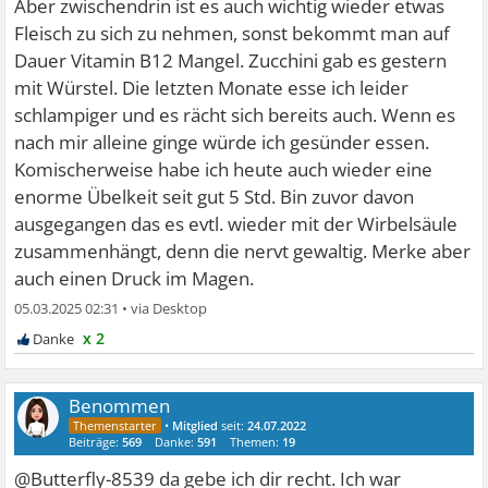
Aber zwischendrin ist es auch wichtig wieder etwas
Fleisch zu sich zu nehmen, sonst bekommt man auf
Dauer Vitamin B12 Mangel. Zucchini gab es gestern
mit Würstel. Die letzten Monate esse ich leider
schlampiger und es rächt sich bereits auch. Wenn es
nach mir alleine ginge würde ich gesünder essen.
Komischerweise habe ich heute auch wieder eine
enorme Übelkeit seit gut 5 Std. Bin zuvor davon
ausgegangen das es evtl. wieder mit der Wirbelsäule
zusammenhängt, denn die nervt gewaltig. Merke aber
auch einen Druck im Magen.
05.03.2025 02:31
•
x 2
Benommen
•
Mitglied
seit:
24.07.2022
Beiträge:
569
Danke:
591
Themen:
19
@Butterfly-8539 da gebe ich dir recht. Ich war