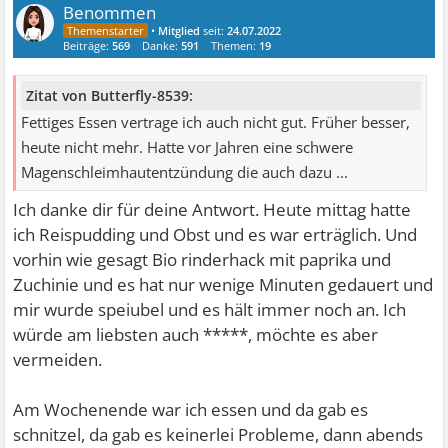
Benommen
•
Mitglied
seit:
24.07.2022
Beiträge:
569
Danke:
591
Themen:
19
Zitat von Butterfly-8539:
Fettiges Essen vertrage ich auch nicht gut. Früher besser,
heute nicht mehr. Hatte vor Jahren eine schwere
Magenschleimhautentzündung die auch dazu ...
Ich danke dir für deine Antwort. Heute mittag hatte
ich Reispudding und Obst und es war erträglich. Und
vorhin wie gesagt Bio rinderhack mit paprika und
Zuchinie und es hat nur wenige Minuten gedauert und
mir wurde speiubel und es hält immer noch an. Ich
würde am liebsten auch *****, möchte es aber
vermeiden.
Am Wochenende war ich essen und da gab es
schnitzel, da gab es keinerlei Probleme, dann abends