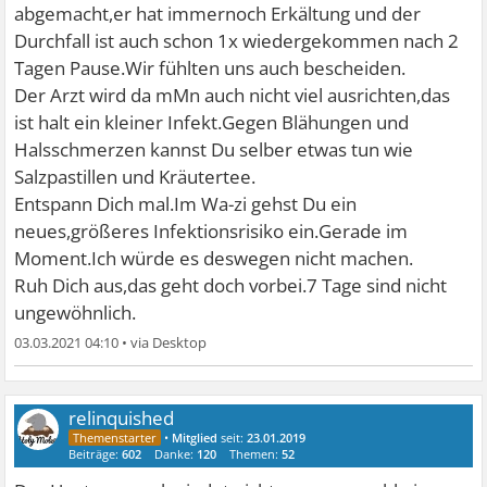
abgemacht,er hat immernoch Erkältung und der
Durchfall ist auch schon 1x wiedergekommen nach 2
Tagen Pause.Wir fühlten uns auch bescheiden.
Der Arzt wird da mMn auch nicht viel ausrichten,das
ist halt ein kleiner Infekt.Gegen Blähungen und
Halsschmerzen kannst Du selber etwas tun wie
Salzpastillen und Kräutertee.
Entspann Dich mal.Im Wa-zi gehst Du ein
neues,größeres Infektionsrisiko ein.Gerade im
Moment.Ich würde es deswegen nicht machen.
Ruh Dich aus,das geht doch vorbei.7 Tage sind nicht
ungewöhnlich.
03.03.2021 04:10
•
relinquished
•
Mitglied
seit:
23.01.2019
Beiträge:
602
Danke:
120
Themen:
52