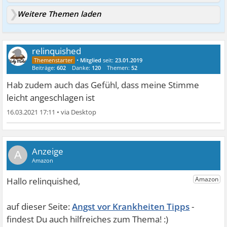
Weitere Themen laden
relinquished
•
Mitglied
seit:
23.01.2019
Beiträge:
602
Danke:
120
Themen:
52
Hab zudem auch das Gefühl, dass meine Stimme
leicht angeschlagen ist
16.03.2021 17:11
•
A
Angst vor Krankheiten Tipps