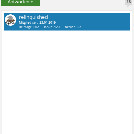
Antworten +
18
relinquished
Mitglied
seit:
23.01.2019
Beiträge:
602
Danke:
120
Themen:
52