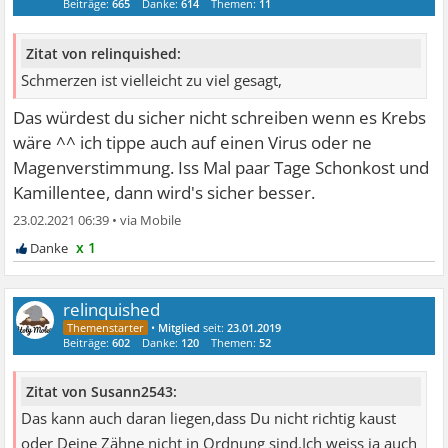
Beiträge:
665
Danke:
614
Themen:
11
Zitat von relinquished:
Schmerzen ist vielleicht zu viel gesagt,
Das würdest du sicher nicht schreiben wenn es Krebs
wäre ^^ ich tippe auch auf einen Virus oder ne
Magenverstimmung. Iss Mal paar Tage Schonkost und
Kamillentee, dann wird's sicher besser.
23.02.2021 06:39
•
x 1
relinquished
•
Mitglied
seit:
23.01.2019
Beiträge:
602
Danke:
120
Themen:
52
Zitat von Susann2543:
Das kann auch daran liegen,dass Du nicht richtig kaust
oder Deine Zähne nicht in Ordnung sind.Ich weiss ja auch