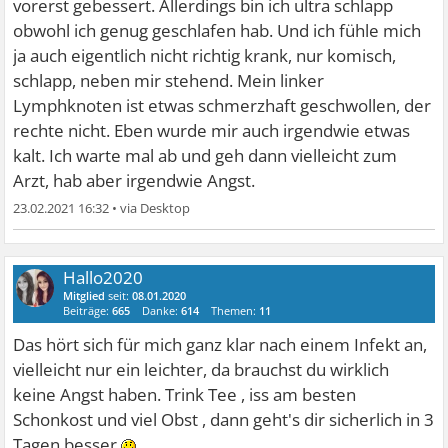
vorerst gebessert. Allerdings bin ich ultra schlapp
obwohl ich genug geschlafen hab. Und ich fühle mich
ja auch eigentlich nicht richtig krank, nur komisch,
schlapp, neben mir stehend. Mein linker
Lymphknoten ist etwas schmerzhaft geschwollen, der
rechte nicht. Eben wurde mir auch irgendwie etwas
kalt. Ich warte mal ab und geh dann vielleicht zum
Arzt, hab aber irgendwie Angst.
23.02.2021 16:32
•
Hallo2020
Mitglied
seit:
08.01.2020
Beiträge:
665
Danke:
614
Themen:
11
Das hört sich für mich ganz klar nach einem Infekt an,
vielleicht nur ein leichter, da brauchst du wirklich
keine Angst haben. Trink Tee , iss am besten
Schonkost und viel Obst , dann geht's dir sicherlich in 3
Tagen besser