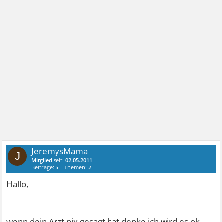
JeremysMama
J
Mitglied
seit:
02.05.2011
Beiträge:
5
Themen:
2
Hallo,
wenn dein Arzt nix gesagt hat denke ich wird es ok