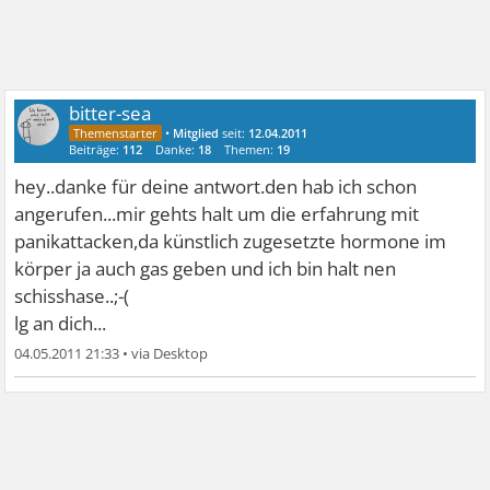
bitter-sea
•
Mitglied
seit:
12.04.2011
Beiträge:
112
Danke:
18
Themen:
19
hey..danke für deine antwort.den hab ich schon
angerufen...mir gehts halt um die erfahrung mit
panikattacken,da künstlich zugesetzte hormone im
körper ja auch gas geben und ich bin halt nen
schisshase..;-(
lg an dich...
04.05.2011 21:33
•