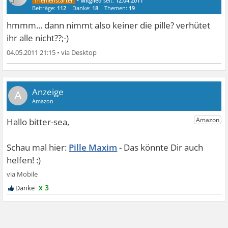
•
Mitglied
seit:
12.04.2011
Beiträge:
112
Danke:
18
Themen:
19
hmmm... dann nimmt also keiner die pille? verhütet
ihr alle nicht??;-)
04.05.2011 21:15
•
A
Pille Maxim
x 3