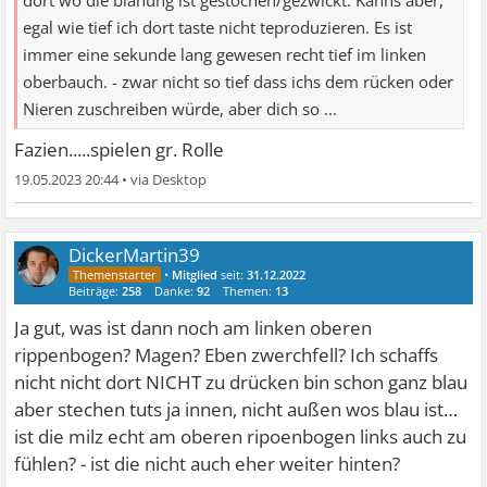
dort wo die blähung ist gestochen/gezwickt. Kanns aber,
egal wie tief ich dort taste nicht teproduzieren. Es ist
immer eine sekunde lang gewesen recht tief im linken
oberbauch. - zwar nicht so tief dass ichs dem rücken oder
Nieren zuschreiben würde, aber dich so ...
Fazien.....spielen gr. Rolle
19.05.2023 20:44
•
DickerMartin39
•
Mitglied
seit:
31.12.2022
Beiträge:
258
Danke:
92
Themen:
13
Ja gut, was ist dann noch am linken oberen
rippenbogen? Magen? Eben zwerchfell? Ich schaffs
nicht nicht dort NICHT zu drücken bin schon ganz blau
aber stechen tuts ja innen, nicht außen wos blau ist…
ist die milz echt am oberen ripoenbogen links auch zu
fühlen? - ist die nicht auch eher weiter hinten?