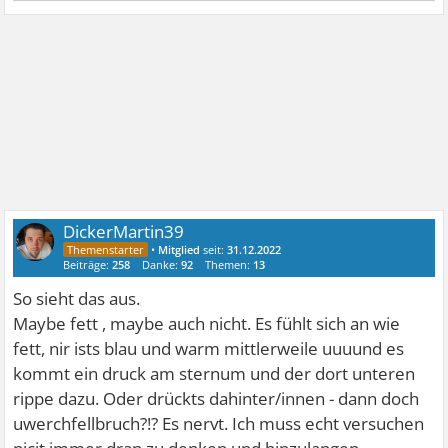
DickerMartin39
•
Mitglied
seit:
31.12.2022
Beiträge:
258
Danke:
92
Themen:
13
So sieht das aus.
Maybe fett , maybe auch nicht. Es fühlt sich an wie
fett, nir ists blau und warm mittlerweile uuuund es
kommt ein druck am sternum und der dort unteren
rippe dazu. Oder drückts dahinter/innen - dann doch
uwerchfellbruch?!? Es nervt. Ich muss echt versuchen