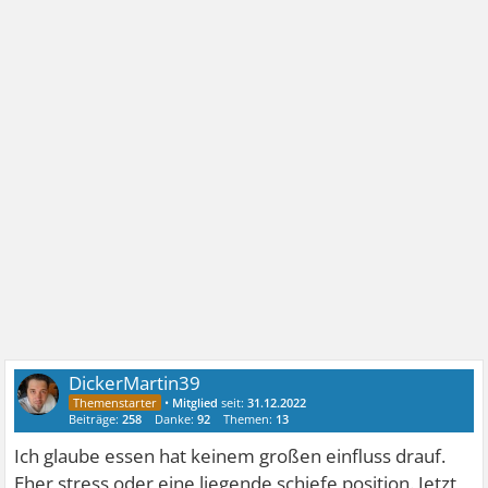
DickerMartin39
•
Mitglied
seit:
31.12.2022
Beiträge:
258
Danke:
92
Themen:
13
Ich glaube essen hat keinem großen einfluss drauf.
Eher stress oder eine liegende schiefe position. Jetzt