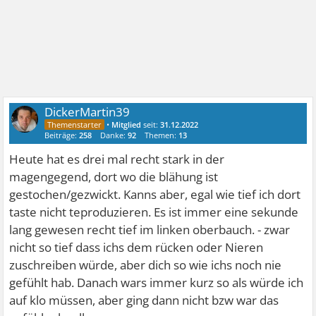
DickerMartin39
•
Mitglied
seit:
31.12.2022
Beiträge:
258
Danke:
92
Themen:
13
Heute hat es drei mal recht stark in der
magengegend, dort wo die blähung ist
gestochen/gezwickt. Kanns aber, egal wie tief ich dort
taste nicht teproduzieren. Es ist immer eine sekunde
lang gewesen recht tief im linken oberbauch. - zwar
nicht so tief dass ichs dem rücken oder Nieren
zuschreiben würde, aber dich so wie ichs noch nie
gefühlt hab. Danach wars immer kurz so als würde ich
auf klo müssen, aber ging dann nicht bzw war das