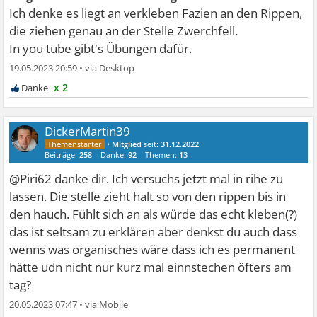
Ich denke es liegt an verkleben Fazien an den Rippen,
die ziehen genau an der Stelle Zwerchfell.
In you tube gibt's Übungen dafür.
19.05.2023 20:59
•
x 2
DickerMartin39
•
Mitglied
seit:
31.12.2022
Beiträge:
258
Danke:
92
Themen:
13
@Piri62 danke dir. Ich versuchs jetzt mal in rihe zu
lassen. Die stelle zieht halt so von den rippen bis in
den hauch. Fühlt sich an als würde das echt kleben(?)
das ist seltsam zu erklären aber denkst du auch dass
wenns was organisches wäre dass ich es permanent
hätte udn nicht nur kurz mal einnstechen öfters am
tag?
20.05.2023 07:47
•