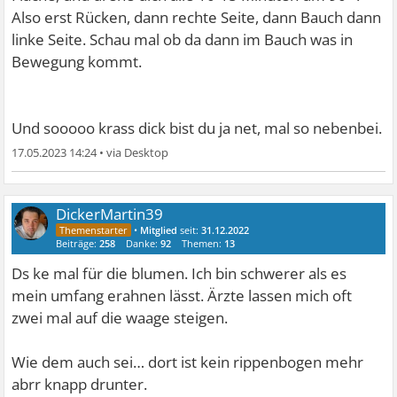
Also erst Rücken, dann rechte Seite, dann Bauch dann
linke Seite. Schau mal ob da dann im Bauch was in
Bewegung kommt.
Und sooooo krass dick bist du ja net, mal so nebenbei.
17.05.2023 14:24
•
DickerMartin39
•
Mitglied
seit:
31.12.2022
Beiträge:
258
Danke:
92
Themen:
13
Ds ke mal für die blumen. Ich bin schwerer als es
mein umfang erahnen lässt. Ärzte lassen mich oft
zwei mal auf die waage steigen.
Wie dem auch sei… dort ist kein rippenbogen mehr
abrr knapp drunter.