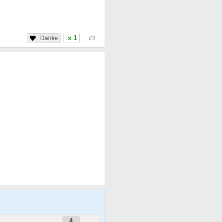
x 1
#2
4