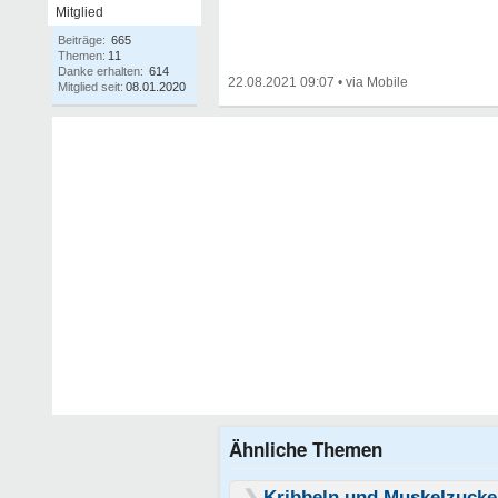
Mitglied
Beiträge:
665
Themen:
11
Danke erhalten:
614
22.08.2021 09:07
•
Mitglied seit:
08.01.2020
Ähnliche Themen
Kribbeln und Muskelzuck