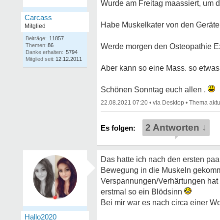
Wurde am Freitag maassiert, um d
Carcass
Habe Muskelkater von den Geräten
Mitglied
Beiträge:
11857
Themen:
86
Werde morgen den Osteopathie Exp
Danke erhalten:
5794
Mitglied seit:
12.12.2011
Aber kann so eine Mass. so etwa
Schönen Sonntag euch allen .
22.08.2021 07:20
•
•
2 Antworten ↓
Das hatte ich nach den ersten paa
Bewegung in die Muskeln gekomme
Verspannungen/Verhärtungen hat 
erstmal so ein Blödsinn
Bei mir war es nach circa einer 
Hallo2020