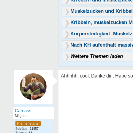
Muskelzucken und Kribbel
Kribbeln, muskelzucken 
Körpersteifigkeit, Muskel
Nach KH aufenthalt massiv
Weitere Themen laden
Ahhhhh, cool. Danke dir . Habe so
Carcass
Mitglied
Beiträge:
11857
Themen:
86