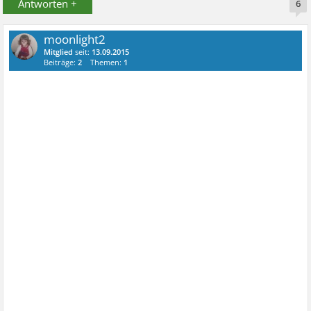
Antworten +
6
moonlight2
Mitglied
seit:
13.09.2015
Beiträge:
2
Themen:
1