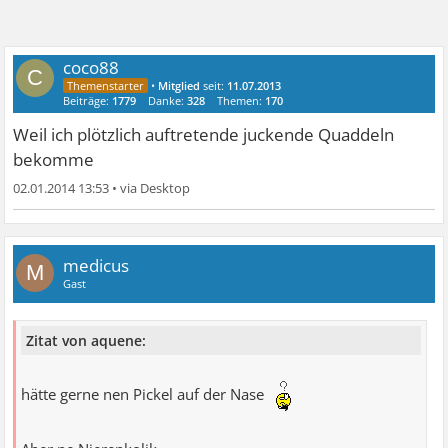
coco88
C
•
Mitglied
seit:
11.07.2013
Beiträge:
1779
Danke:
328
Themen:
170
Weil ich plötzlich auftretende juckende Quaddeln
bekomme
02.01.2014 13:53
•
medicus
M
Gast
Zitat von aquene:
hätte gerne nen Pickel auf der Nase