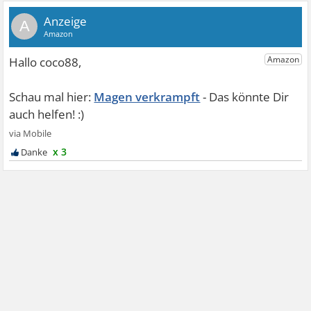
A
Magen verkrampft
x 3