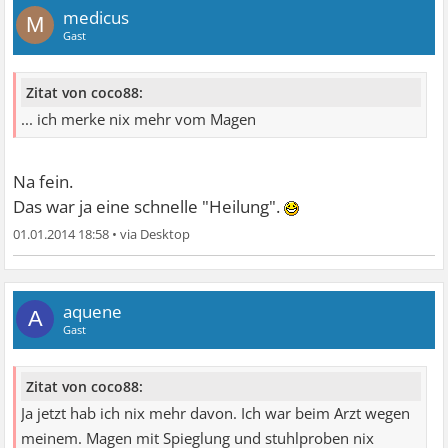
medicus
M
Gast
Zitat von coco88:
... ich merke nix mehr vom Magen
Na fein.
Das war ja eine schnelle "Heilung".
01.01.2014 18:58
•
aquene
A
Gast
Zitat von coco88:
Ja jetzt hab ich nix mehr davon. Ich war beim Arzt wegen
meinem. Magen mit Spieglung und stuhlproben nix