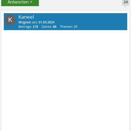
Antworten +
24
Kaneel
K
Mitglied
seit:
01.03.2024
Beiträge:
218
Danke:
86
Themen:
21