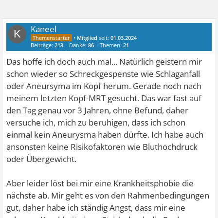
Kaneel
K
•
Mitglied
seit:
01.03.2024
Beiträge:
218
Danke:
86
Themen:
21
Das hoffe ich doch auch mal... Natürlich geistern mir
schon wieder so Schreckgespenste wie Schlaganfall
oder Aneursyma im Kopf herum. Gerade noch nach
meinem letzten Kopf-MRT gesucht. Das war fast auf
den Tag genau vor 3 Jahren, ohne Befund, daher
versuche ich, mich zu beruhigen, dass ich schon
einmal kein Aneurysma haben dürfte. Ich habe auch
ansonsten keine Risikofaktoren wie Bluthochdruck
oder Übergewicht.
Aber leider löst bei mir eine Krankheitsphobie die
nächste ab. Mir geht es von den Rahmenbedingungen
gut, daher habe ich ständig Angst, dass mir eine