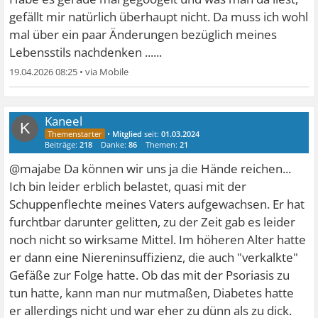
gefällt mir natürlich überhaupt nicht. Da muss ich wohl
mal über ein paar Änderungen bezüglich meines
Lebensstils nachdenken ......
19.04.2026 08:25
•
Kaneel
K
•
Mitglied
seit:
01.03.2024
Beiträge:
218
Danke:
86
Themen:
21
@majabe Da können wir uns ja die Hände reichen...
Ich bin leider erblich belastet, quasi mit der
Schuppenflechte meines Vaters aufgewachsen. Er hat
furchtbar darunter gelitten, zu der Zeit gab es leider
noch nicht so wirksame Mittel. Im höheren Alter hatte
er dann eine Niereninsuffizienz, die auch "verkalkte"
Gefäße zur Folge hatte. Ob das mit der Psoriasis zu
tun hatte, kann man nur mutmaßen, Diabetes hatte
er allerdings nicht und war eher zu dünn als zu dick.