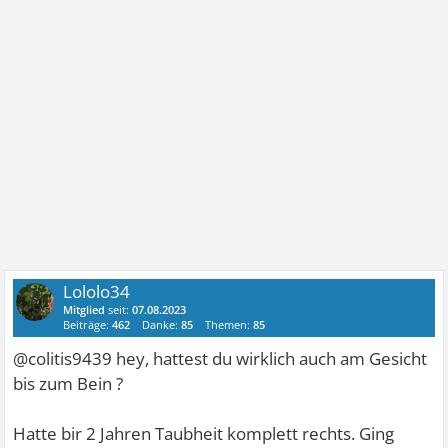
Lololo34
Mitglied
seit:
07.08.2023
Beiträge:
462
Danke:
85
Themen:
85
@colitis9439 hey, hattest du wirklich auch am Gesicht
bis zum Bein ?
Hatte bir 2 Jahren Taubheit komplett rechts. Ging