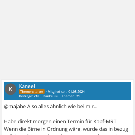
Kaneel
K
•
Mitglied
seit:
01.03.2024
Beiträge:
218
Danke:
86
Themen:
21
@majabe Also alles ähnlich wie bei mir...
Habe direkt morgen einen Termin für Kopf-MRT.
Wenn die Birne in Ordnung wäre, würde das in bezug