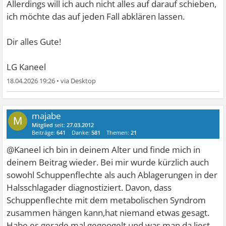
Allerdings will ich auch nicht alles auf darauf schieben,
ich möchte das auf jeden Fall abklären lassen.
Dir alles Gute!
LG Kaneel
18.04.2026 19:26
•
majabe
M
Mitglied
seit:
27.03.2012
Beiträge:
641
Danke:
581
Themen:
21
@Kaneel ich bin in deinem Alter und finde mich in
deinem Beitrag wieder. Bei mir wurde kürzlich auch
sowohl Schuppenflechte als auch Ablagerungen in der
Halsschlagader diagnostiziert. Davon, dass
Schuppenflechte mit dem metabolischen Syndrom
zusammen hängen kann,hat niemand etwas gesagt.
Habe es gerade mal gegoogelt und was man da liest,