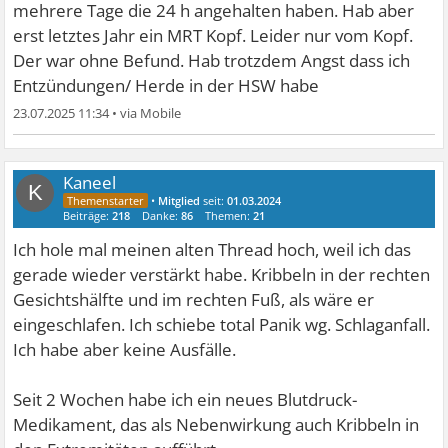
mehrere Tage die 24 h angehalten haben. Hab aber
erst letztes Jahr ein MRT Kopf. Leider nur vom Kopf.
Der war ohne Befund. Hab trotzdem Angst dass ich
Entzündungen/ Herde in der HSW habe
23.07.2025 11:34
•
Kaneel
K
•
Mitglied
seit:
01.03.2024
Beiträge:
218
Danke:
86
Themen:
21
Ich hole mal meinen alten Thread hoch, weil ich das
gerade wieder verstärkt habe. Kribbeln in der rechten
Gesichtshälfte und im rechten Fuß, als wäre er
eingeschlafen. Ich schiebe total Panik wg. Schlaganfall.
Ich habe aber keine Ausfälle.
Seit 2 Wochen habe ich ein neues Blutdruck-
Medikament, das als Nebenwirkung auch Kribbeln in