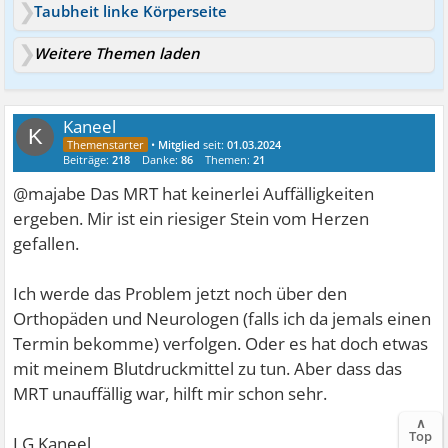
Taubheit linke Körperseite
Weitere Themen laden
Kaneel
K
•
Mitglied
seit:
01.03.2024
Beiträge:
218
Danke:
86
Themen:
21
@majabe Das MRT hat keinerlei Auffälligkeiten
ergeben. Mir ist ein riesiger Stein vom Herzen
gefallen.
Ich werde das Problem jetzt noch über den
Orthopäden und Neurologen (falls ich da jemals einen
Termin bekomme) verfolgen. Oder es hat doch etwas
mit meinem Blutdruckmittel zu tun. Aber dass das
MRT unauffällig war, hilft mir schon sehr.
∧
Top
LG Kaneel