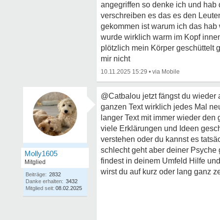
angegriffen so denke ich und hab
verschreiben es das es den Leute
gekommen ist warum ich das hab w
wurde wirklich warm im Kopf inne
plötzlich mein Körper geschüttel
mir nicht
10.11.2025 15:29
•
@Catbalou jetzt fängst du wieder 
ganzen Text wirklich jedes Mal neu
langer Text mit immer wieder den
viele Erklärungen und Ideen gesch
verstehen oder du kannst es tatsäch
schlecht geht aber deiner Psyche g
Molly1605
findest in deinem Umfeld Hilfe un
Mitglied
wirst du auf kurz oder lang ganz z
Beiträge:
2832
Danke erhalten:
3432
Mitglied seit:
08.02.2025