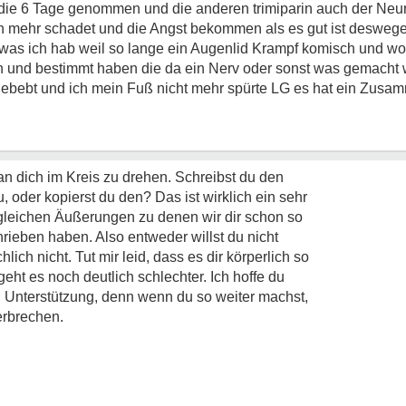
 die 6 Tage genommen und die anderen trimiparin auch der Neu
n mehr schadet und die Angst bekommen als es gut ist desweg
as ich hab weil so lange ein Augenlid Krampf komisch und wo
n und bestimmt haben die da ein Nerv oder sonst was gemacht w
t gebebt und ich mein Fuß nicht mehr spürte LG es hat ein Zu
an dich im Kreis zu drehen. Schreibst du den
, oder kopierst du den? Das ist wirklich ein sehr
 gleichen Äußerungen zu denen wir dir schon so
rieben haben. Also entweder willst du nicht
lich nicht. Tut mir leid, dass es dir körperlich so
eht es noch deutlich schlechter. Ich hoffe du
d Unterstützung, denn wenn du so weiter machst,
erbrechen.