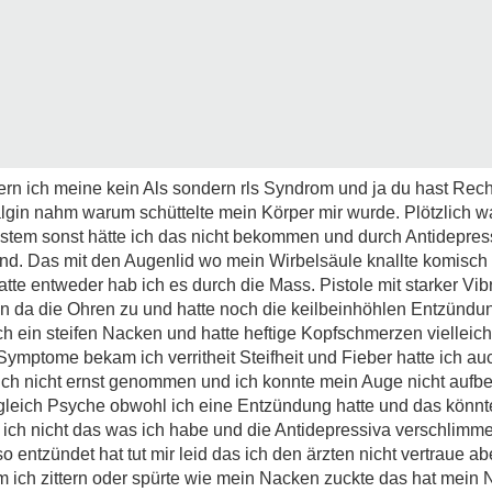
rn ich meine kein Als sondern rls Syndrom und ja du hast Rech
ovalgin nahm warum schüttelte mein Körper mir wurde. Plötzlich 
stem sonst hätte ich das nicht bekommen und durch Antidepress
nd. Das mit den Augenlid wo mein Wirbelsäule knallte komisch i
te entweder hab ich es durch die Mass. Pistole mit starker Vibr
en da die Ohren zu und hatte noch die keilbeinhöhlen Entzündu
h ein steifen Nacken und hatte heftige Kopfschmerzen vielleic
Symptome bekam ich verritheit Steifheit und Fieber hatte ich au
h nicht ernst genommen und ich konnte mein Auge nicht auf
 gleich Psyche obwohl ich eine Entzündung hatte und das könnt
ich nicht das was ich habe und die Antidepressiva verschlimme
o entzündet hat tut mir leid das ich den ärzten nicht vertraue 
 ich zittern oder spürte wie mein Nacken zuckte das hat mein