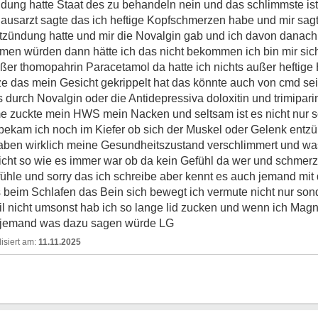
ndung hatte Staat des zu behandeln nein und das schlimmste is
ausarzt sagte das ich heftige Kopfschmerzen habe und mir sa
zündung hatte und mir die Novalgin gab und ich davon danach 
men würden dann hätte ich das nicht bekommen ich bin mir sic
er thomopahrin Paracetamol da hatte ich nichts außer heftige
tze das mein Gesicht gekrippelt hat das könnte auch von cmd sei
 durch Novalgin oder die Antidepressiva doloxitin und trimipa
me zuckte mein HWS mein Nacken und seltsam ist es nicht nur s
bekam ich noch im Kiefer ob sich der Muskel oder Gelenk entzü
e haben wirklich meine Gesundheitszustand verschlimmert und wa
cht so wie es immer war ob da kein Gefühl da wer und schmerzt
fühle und sorry das ich schreibe aber kennt es auch jemand mit 
beim Schlafen das Bein sich bewegt ich vermute nicht nur sond
nicht umsonst hab ich so lange lid zucken und wenn ich Magn
 jemand was dazu sagen würde LG
11.11.2025