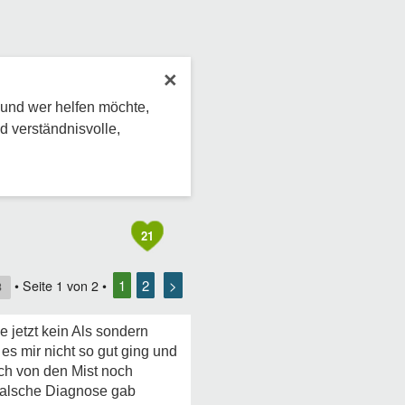
×
 und wer helfen möchte,
d verständnisvolle,
21
1
2
>
• Seite
1
von
2
•
8
 jetzt kein Als sondern
s mir nicht so gut ging und
ich von den Mist noch
 falsche Diagnose gab