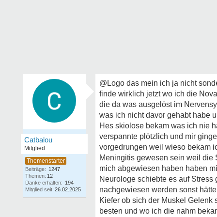
@Logo das mein ich ja nicht sonde
finde wirklich jetzt wo ich die N
die da was ausgelöst im Nervensy
was ich nicht davor gehabt habe u
Hes skiolose bekam was ich nie hat
verspannte plötzlich und mir ging
Catbalou
vorgedrungen weil wieso bekam ic
Mitglied
Meningitis gewesen sein weil die 
mich abgewiesen haben haben mic
Beiträge:
1247
Themen:
12
Neurologe schiebte es auf Stress
Danke erhalten:
194
nachgewiesen werden sonst hätte 
Mitglied seit:
26.02.2025
Kiefer ob sich der Muskel Gelenk s
besten und wo ich die nahm bekam