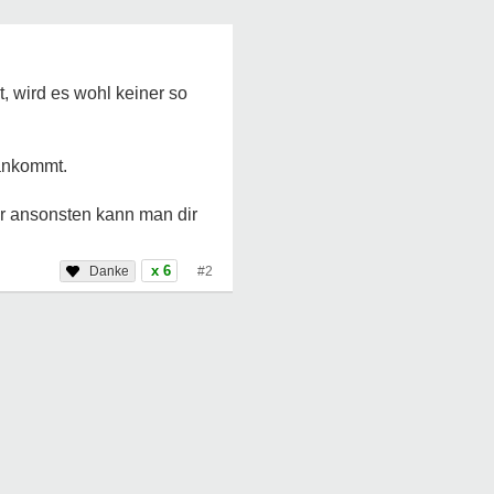
t, wird es wohl keiner so
 ankommt.
ber ansonsten kann man dir
x 6
#2