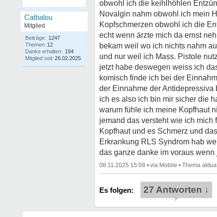
obwohl ich die keihlhöhlen Entzü
Novalgin nahm obwohl ich mein H
Catbalou
Kopfschmerzen obwohl ich die Ent
Mitglied
echt wenn ärzte mich da ernst neh
Beiträge:
1247
Themen:
12
bekam weil wo ich nichts nahm auß
Danke erhalten:
194
und nur weil ich Mass. Pistole nu
Mitglied seit:
26.02.2025
jetzt habe deswegen weiss ich das
komisch finde ich bei der Einnah
der Einnahme der Antidepressiva 
ich es also ich bin mir sicher di
warum fühle ich meine Kopfhaut ni
jemand das versteht wie ich mich 
Kopfhaut und es Schmerz und das 
Erkrankung RLS Syndrom hab weil 
das ganze danke im voraus wenn
08.11.2025 15:08
•
•
27 Antworten ↓