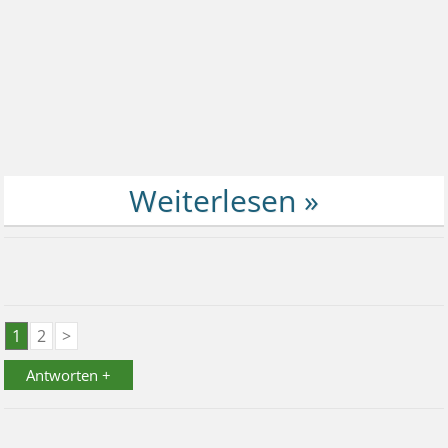
1
2
>
Antworten +