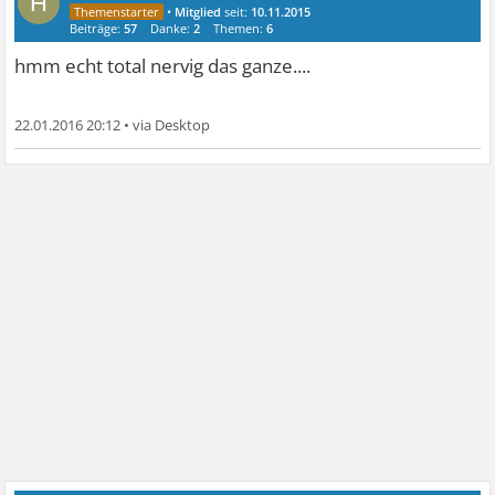
H
•
Mitglied
seit:
10.11.2015
Beiträge:
57
Danke:
2
Themen:
6
hmm echt total nervig das ganze....
22.01.2016 20:12
•