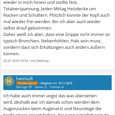
wieder in mich hinein und stellte fest,
Totalverspannung. Jeden Mittag Heizdecke um
Nacken und Schultern. Plötzlich konnte der Kopf auch
mal wieder frei werden. Bin ich aber auch wieder
selbst drauf gekommen.
Daher weiß ich aber, dass eine Grippe nicht immer so
typisch Bronchien, Nebenhöhlen, Hals sein muss,
sondern dass sich Erkältungen auch anders äußern
können.
22.01.2016 16:52
•
hanniulli
H
•
Mitglied
seit:
10.11.2015
Beiträge:
57
Danke:
2
Themen:
6
Ich habe auch immer angst das was übersehen
wird..deshalb war ich damals schon werden dem
Augenzucken beim Augenarzt und Neurologe die
beide stress gesagt haben..das kann natürlich sein da