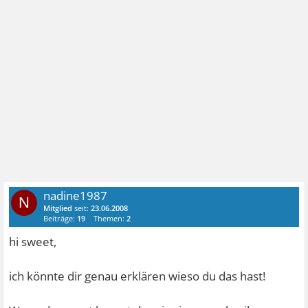
nadine1987
N
Mitglied
seit:
23.06.2008
Beiträge:
19
Themen:
2
hi sweet,
ich könnte dir genau erklären wieso du das hast!