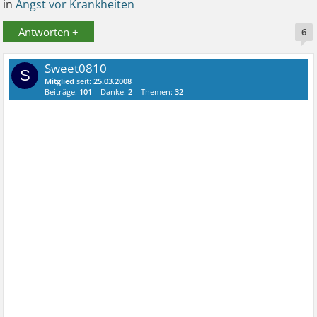
in
Angst vor Krankheiten
Antworten +
6
Sweet0810
S
Mitglied
seit:
25.03.2008
Beiträge:
101
Danke:
2
Themen:
32