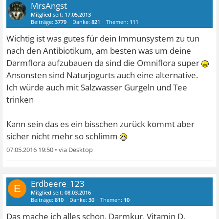
MrsAngst
Mitglied
seit:
17.05.2013
Beiträge:
3779
Danke:
821
Themen:
111
Wichtig ist was gutes für dein Immunsystem zu tun
nach den Antibiotikum, am besten was um deine
Darmflora aufzubauen da sind die Omniflora super
Ansonsten sind Naturjogurts auch eine alternative.
Ich würde auch mit Salzwasser Gurgeln und Tee
trinken
Kann sein das es ein bisschen zurück kommt aber
sicher nicht mehr so schlimm
07.05.2016 19:50
•
Erdbeere_123
E
Mitglied
seit:
08.03.2016
Beiträge:
810
Danke:
30
Themen:
10
Das mache ich alles schon. Darmkur, Vitamin D,