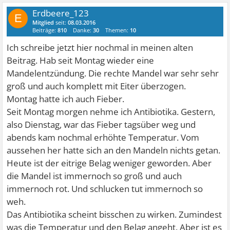
Erdbeere_123
E
Mitglied
seit:
08.03.2016
Beiträge:
810
Danke:
30
Themen:
10
Ich schreibe jetzt hier nochmal in meinen alten
Beitrag. Hab seit Montag wieder eine
Mandelentzündung. Die rechte Mandel war sehr sehr
groß und auch komplett mit Eiter überzogen.
Montag hatte ich auch Fieber.
Seit Montag morgen nehme ich Antibiotika. Gestern,
also Dienstag, war das Fieber tagsüber weg und
abends kam nochmal erhöhte Temperatur. Vom
aussehen her hatte sich an den Mandeln nichts getan.
Heute ist der eitrige Belag weniger geworden. Aber
die Mandel ist immernoch so groß und auch
immernoch rot. Und schlucken tut immernoch so
weh.
Das Antibiotika scheint bisschen zu wirken. Zumindest
was die Temperatur und den Belag angeht. Aber ist es