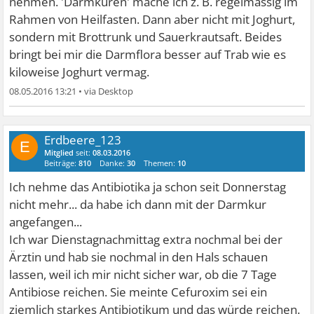
nehmen. 'Darmkuren' mache ich z. B. regelmässig im
Rahmen von Heilfasten. Dann aber nicht mit Joghurt,
sondern mit Brottrunk und Sauerkrautsaft. Beides
bringt bei mir die Darmflora besser auf Trab wie es
kiloweise Joghurt vermag.
08.05.2016 13:21
•
Erdbeere_123
E
Mitglied
seit:
08.03.2016
Beiträge:
810
Danke:
30
Themen:
10
Ich nehme das Antibiotika ja schon seit Donnerstag
nicht mehr... da habe ich dann mit der Darmkur
angefangen...
Ich war Dienstagnachmittag extra nochmal bei der
Ärztin und hab sie nochmal in den Hals schauen
lassen, weil ich mir nicht sicher war, ob die 7 Tage
Antibiose reichen. Sie meinte Cefuroxim sei ein
ziemlich starkes Antibiotikum und das würde reichen.