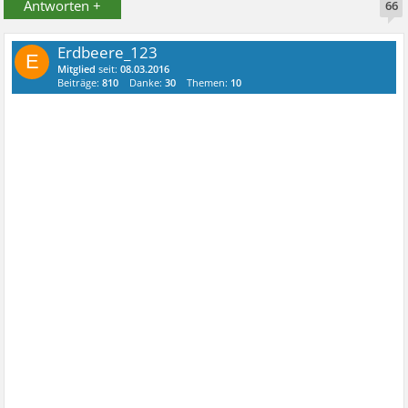
Antworten +
66
Erdbeere_123
E
Mitglied
seit:
08.03.2016
Beiträge:
810
Danke:
30
Themen:
10