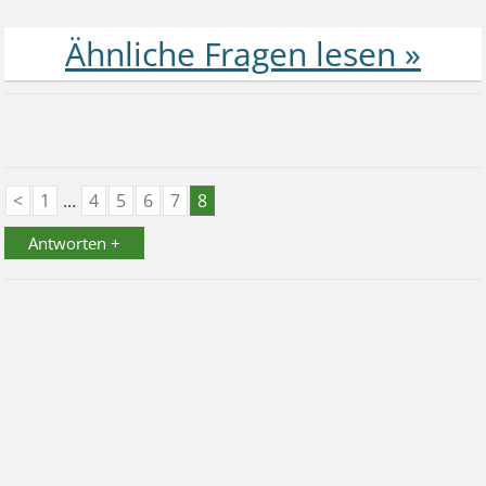
<
1
...
4
5
6
7
8
Antworten +