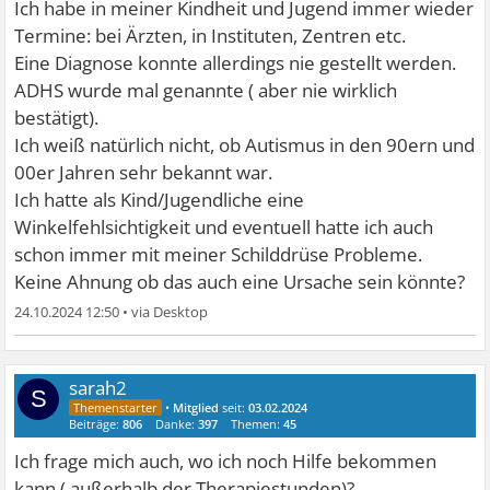
Ich habe in meiner Kindheit und Jugend immer wieder
Termine: bei Ärzten, in Instituten, Zentren etc.
Eine Diagnose konnte allerdings nie gestellt werden.
ADHS wurde mal genannte ( aber nie wirklich
bestätigt).
Ich weiß natürlich nicht, ob Autismus in den 90ern und
00er Jahren sehr bekannt war.
Ich hatte als Kind/Jugendliche eine
Winkelfehlsichtigkeit und eventuell hatte ich auch
schon immer mit meiner Schilddrüse Probleme.
Keine Ahnung ob das auch eine Ursache sein könnte?
24.10.2024 12:50
•
sarah2
S
•
Mitglied
seit:
03.02.2024
Beiträge:
806
Danke:
397
Themen:
45
Ich frage mich auch, wo ich noch Hilfe bekommen
kann ( außerhalb der Therapiestunden)?