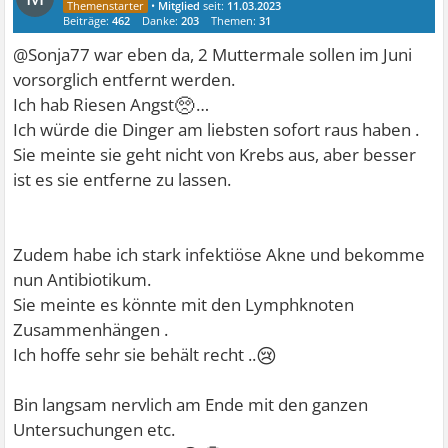
•
Mitglied
seit:
11.03.2023
Beiträge:
462
Danke:
203
Themen:
31
@Sonja77 war eben da, 2 Muttermale sollen im Juni
vorsorglich entfernt werden.
🥺
Ich hab Riesen Angst
…
Ich würde die Dinger am liebsten sofort raus haben .
Sie meinte sie geht nicht von Krebs aus, aber besser
ist es sie entferne zu lassen.
Zudem habe ich stark infektiöse Akne und bekomme
nun Antibiotikum.
Sie meinte es könnte mit den Lymphknoten
Zusammenhängen .
😢
Ich hoffe sehr sie behält recht ..
Bin langsam nervlich am Ende mit den ganzen
Untersuchungen etc.