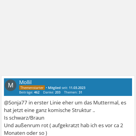
Mollil
M
•
Mitglied
seit:
11.03.2023
Beiträge:
462
Danke:
203
Themen:
31
@Sonja77 in erster Linie eher um das Muttermal, es
hat jetzt eine ganz komische Struktur ..
Is schwarz/Braun
Und außenrum rot ( aufgekratzt hab ich es vor ca 2
Monaten oder so )