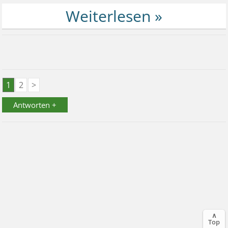
1
2
>
Antworten +
∧
Top