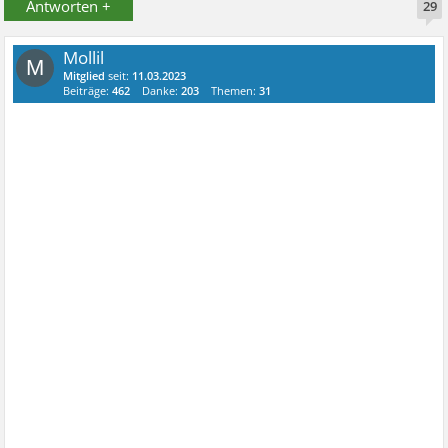
Antworten +
29
Mollil
M
Mitglied
seit:
11.03.2023
Beiträge:
462
Danke:
203
Themen:
31