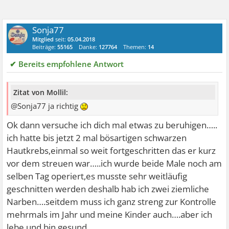
Sonja77
Mitglied
seit:
05.04.2018
Beiträge:
55165
Danke:
127764
Themen:
14
✔ Bereits empfohlene Antwort
Zitat von Mollil:
@Sonja77 ja richtig
Ok dann versuche ich dich mal etwas zu beruhigen…..
ich hatte bis jetzt 2 mal bösartigen schwarzen
Hautkrebs,einmal so weit fortgeschritten das er kurz
vor dem streuen war…..ich wurde beide Male noch am
selben Tag operiert,es musste sehr weitläufig
geschnitten werden deshalb hab ich zwei ziemliche
Narben….seitdem muss ich ganz streng zur Kontrolle
mehrmals im Jahr und meine Kinder auch….aber ich
lebe und bin gesund…..