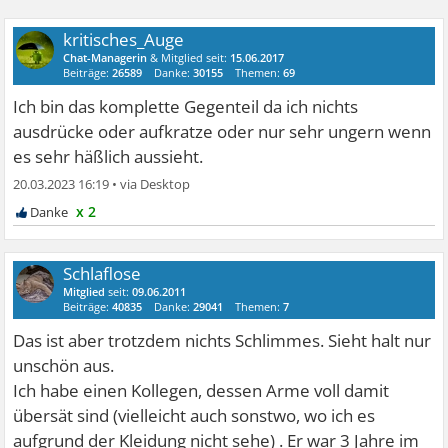
kritisches_Auge
Chat-Managerin
& Mitglied seit:
15.06.2017
Beiträge:
26589
Danke:
30155
Themen:
69
Ich bin das komplette Gegenteil da ich nichts
ausdrücke oder aufkratze oder nur sehr ungern wenn
es sehr häßlich aussieht.
20.03.2023 16:19
•
x 2
Schlaflose
Mitglied
seit:
09.06.2011
Beiträge:
40835
Danke:
29041
Themen:
7
Das ist aber trotzdem nichts Schlimmes. Sieht halt nur
unschön aus.
Ich habe einen Kollegen, dessen Arme voll damit
übersät sind (vielleicht auch sonstwo, wo ich es
aufgrund der Kleidung nicht sehe) . Er war 3 Jahre im