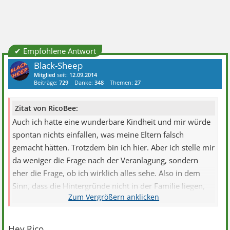
✔ Empfohlene Antwort
Black-Sheep
Mitglied
seit:
12.09.2014
Beiträge:
729
Danke:
348
Themen:
27
Zitat von RicoBee:
Auch ich hatte eine wunderbare Kindheit und mir würde
spontan nichts einfallen, was meine Eltern falsch
gemacht hätten. Trotzdem bin ich hier. Aber ich stelle mir
da weniger die Frage nach der Veranlagung, sondern
eher die Frage, ob ich wirklich alles sehe. Also in dem
Sinn, dass die Hintergründe nicht in der Familie liegen,
sondern ausserhalb; oder in irgendwelchen Zufällen oder
Begebenheiten, denen niemand Bedeutung beigemessen
hat.
Hey Rico,