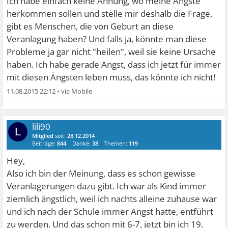
Ich habe einfach keine Ahnung, wo meine Ängste
herkommen sollen und stelle mir deshalb die Frage,
gibt es Menschen, die von Geburt an diese
Veranlagung haben? Und falls ja, könnte man diese
Probleme ja gar nicht "heilen", weil sie keine Ursache
haben. Ich habe gerade Angst, dass ich jetzt für immer
mit diesen Ängsten leben muss, das könnte ich nicht!
11.08.2015 22:12
•
lili90
L
Mitglied
seit:
28.12.2014
Beiträge:
844
Danke:
38
Themen:
119
Hey,
Also ich bin der Meinung, dass es schon gewisse
Veranlagerungen dazu gibt. Ich war als Kind immer
ziemlich ängstlich, weil ich nachts alleine zuhause war
und ich nach der Schule immer Angst hatte, entführt
zu werden. Und das schon mit 6-7, jetzt bin ich 19.