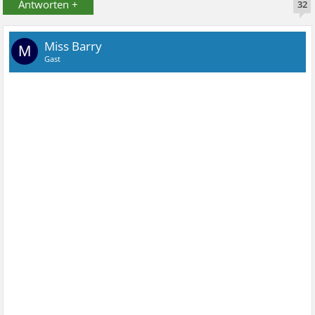
Antworten +
32
Miss Barry
M
Gast