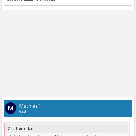
MathiasT
M
Gast
Zitat von Izu: