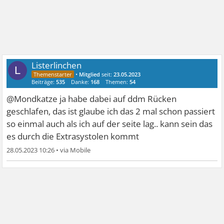
Listerlinchen
L
•
Mitglied
seit:
23.05.2023
Beiträge:
535
Danke:
168
Themen:
54
@Mondkatze ja habe dabei auf ddm Rücken
geschlafen, das ist glaube ich das 2 mal schon passiert
so einmal auch als ich auf der seite lag.. kann sein das
es durch die Extrasystolen kommt
28.05.2023 10:26
•