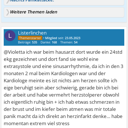
Weitere Themen laden
Listerlinchen
L
•
Mitglied
seit:
23.05.2023
Beiträge:
535
Danke:
168
Themen:
54
@Violetta ich war beim hausarzt dort wurde ein 24std
ekg gezeichnet und dort fand sie wohl eine
extrasystole und eine sinusarrhythmie, da ich in den 3
monaten 2 mal beim Kardiologen war und der
Kardiologe meinte es ist nichts am herzen sollte ich
eige beruhigt sein aber schwierig, gerade bin ich bei
der arbeit und habe vermehrt herzstolperer obwohl
ich eigentlich ruhig bin + ich hab etwas schmerzen in
der brust und im kiefer beim atmen was mir totale
panik macht da ich direkt an herzinfarkt denke… habe
momentan extrem viel stress